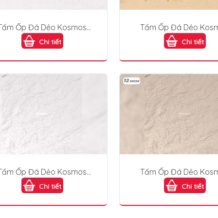
Tấm Ốp Đá Dẻo Kosmos
Tấm Ốp Đá Dẻo Kos
DD001-White
DD001-Beige
Chi tiết
Chi tiết
Tấm Ốp Đá Dẻo Kosmos
Tấm Ốp Đá Dẻo Kos
DD003-White
DD003-Off White
Chi tiết
Chi tiết