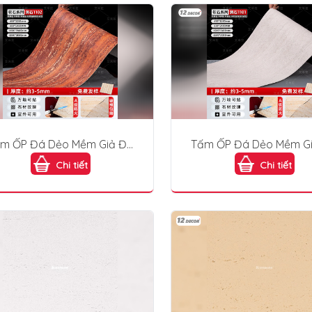
m ỐP Đá Dẻo Mềm Giả Đá
Tấm ỐP Đá Dẻo Mềm G
- 1102
- 1101
Chi tiết
Chi tiết