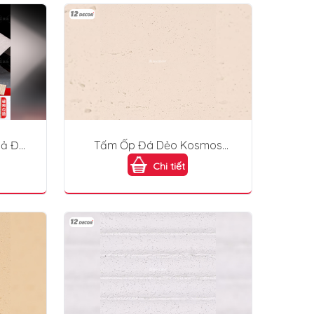
iả Đá
Tấm Ốp Đá Dẻo Kosmos
DD001-Off White
Chi tiết