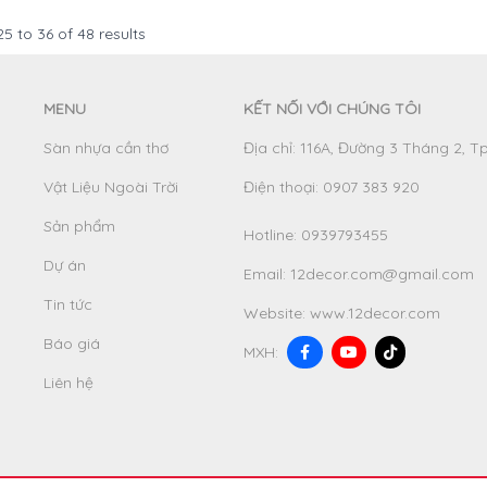
25
to
36
of
48
results
MENU
KẾT NỐI VỚI CHÚNG TÔI
Sàn nhựa cần thơ
Địa chỉ: 116A, Đường 3 Tháng 2, T
Vật Liệu Ngoài Trời
Điện thoại: 0907 383 920
Sản phẩm
Hotline:
0939793455
Dự án
Email:
12decor.com@gmail.com
Tin tức
Website:
www.12decor.com
Báo giá
MXH:
Liên hệ