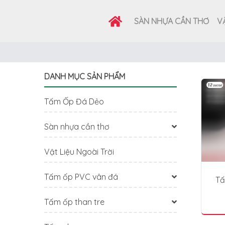
SÀN NHỰA CẦN THƠ
VẬ
DANH MỤC SẢN PHẨM
Tấm Ốp Đá Dẻo
Sàn nhựa cần thơ
Vật Liệu Ngoài Trời
Tấm ốp PVC vân đá
Tấ
Tấm ốp than tre