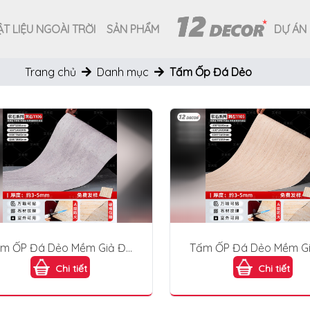
T LIỆU NGOÀI TRỜI
SẢN PHẨM
DỰ ÁN
Trang chủ
Danh mục
Tấm Ốp Đá Dẻo
m ỐP Đá Dẻo Mềm Giả Đá
Tấm ỐP Đá Dẻo Mềm G
- 1106
- 1105
Chi tiết
Chi tiết