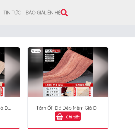
TIN TỨC
BÁO GIÁ
LIÊN HỆ
iả Đá
Tấm ỐP Đá Dẻo Mềm Giả Đá
- 1103
Chi tiết