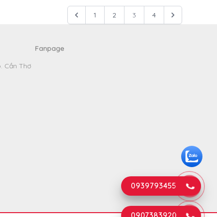
1
2
3
4
Fanpage
p. Cần Thơ
0939793455
0907383920