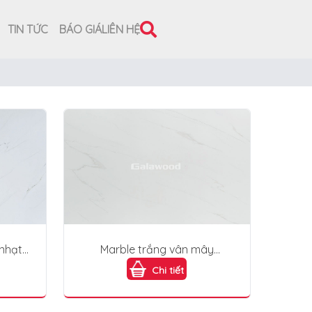
TIN TỨC
BÁO GIÁ
LIÊN HỆ
 nhạt
Marble trắng vân mây
PVC231
Chi tiết