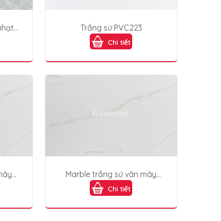
nhạt
Trắng sứ PVC223
Chi tiết
mây
Marble trắng sứ vân mây
PVC214
Chi tiết