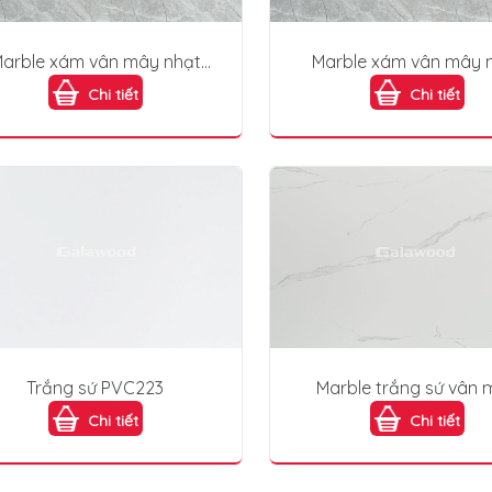
arble xám vân mây nhạt
Marble xám vân mây 
PVC225
PVC225
Chi tiết
Chi tiết
Trắng sứ PVC223
Marble trắng sứ vân 
PVC214
Chi tiết
Chi tiết