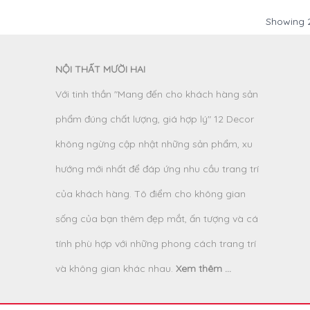
Showing
NỘI THẤT MƯỜI HAI
Với tinh thần "Mang đến cho khách hàng sản
phẩm đúng chất lượng, giá hợp lý" 12 Decor
không ngừng cập nhật những sản phẩm, xu
hướng mới nhất để đáp ứng nhu cầu trang trí
của khách hàng. Tô điểm cho không gian
sống của bạn thêm đẹp mắt, ấn tượng và cá
tính phù hợp với những phong cách trang trí
và không gian khác nhau.
Xem thêm ...