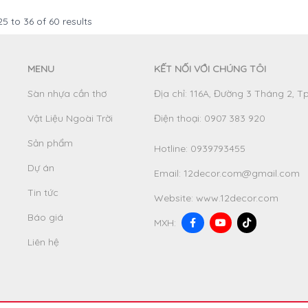
25
to
36
of
60
results
MENU
KẾT NỐI VỚI CHÚNG TÔI
Sàn nhựa cần thơ
Địa chỉ: 116A, Đường 3 Tháng 2, T
Vật Liệu Ngoài Trời
Điện thoại: 0907 383 920
Sản phẩm
Hotline:
0939793455
Dự án
Email:
12decor.com@gmail.com
Tin tức
Website:
www.12decor.com
Báo giá
MXH:
Liên hệ