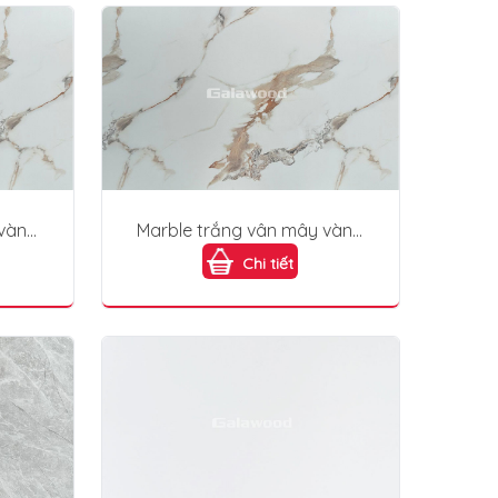
 vàng
Marble trắng vân mây vàng
PVC228
Chi tiết