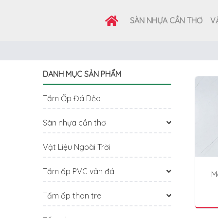
SÀN NHỰA CẦN THƠ
VẬ
DANH MỤC SẢN PHẨM
Tấm Ốp Đá Dẻo
Sàn nhựa cần thơ
Vật Liệu Ngoài Trời
Tấm ốp PVC vân đá
M
Tấm ốp than tre