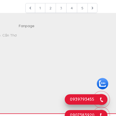
1
2
3
4
5
Fanpage
p. Cần Thơ
0939793455
0907383920