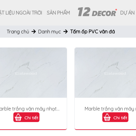
T LIỆU NGOÀI TRỜI
SẢN PHẨM
DỰ ÁN
Trang chủ
Danh mục
Tấm ốp PVC vân đá
arble trắng vân mây nhạt
Marble trắng vân mây
PVC231-1
PVC231-1
Chi tiết
Chi tiết