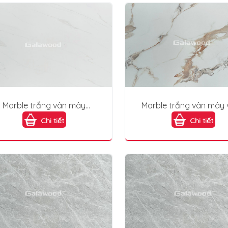
Marble trắng vân mây
Marble trắng vân mây
PVC231
PVC228
Chi tiết
Chi tiết