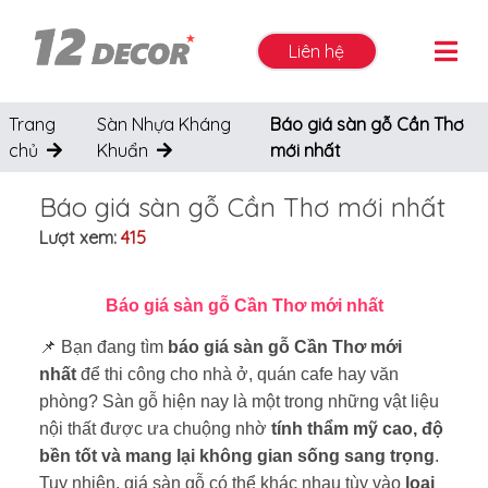
Liên hệ
Trang
Sàn Nhựa Kháng
Báo giá sàn gỗ Cần Thơ
chủ
Khuẩn
mới nhất
Báo giá sàn gỗ Cần Thơ mới nhất
Lượt xem:
415
Báo giá sàn gỗ Cần Thơ mới nhất
📌 Bạn đang tìm
báo giá sàn gỗ Cần Thơ mới
nhất
để thi công cho nhà ở, quán cafe hay văn
phòng? Sàn gỗ hiện nay là một trong những vật liệu
nội thất được ưa chuộng nhờ
tính thẩm mỹ cao, độ
bền tốt và mang lại không gian sống sang trọng
.
Tuy nhiên, giá sàn gỗ có thể khác nhau tùy vào
loại