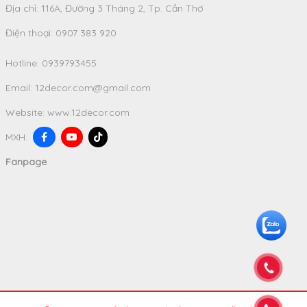
Địa chỉ: 116A, Đường 3 Tháng 2, Tp. Cần Thơ
Điện thoại: 0907 383 920
Hotline:
0939793455
Email:
12decor.com@gmail.com
Website:
www.12decor.com
MXH:
Fanpage