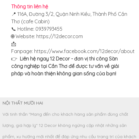
Thông tin liên hệ
📍 116A, Đường 3/2, Quận Ninh Kiều, Thành Phố Cần
Thơ (cafe Cabin)
📞 Hotline: 0939793455
🌐 Website:
https://12decor.com
📩
Fanpage: https://www.facebook.com/12decor/about
👉
Liên hệ ngay 12 Decor - đơn vị thi công Sàn
công nghiệp tại Cần Thơ để được tư vấn về giải
pháp và hoàn thiện không gian sống của bạn!
NỘI THẤT MƯỜI HAI
Với tinh thần "Mang đến cho khách hàng sản phẩm đúng chất
lượng, giá hợp lý" 12 Decor không ngừng cập nhật những sản
phẩm, xu hướng mới nhất để đáp ứng nhu cầu trang trí của khách