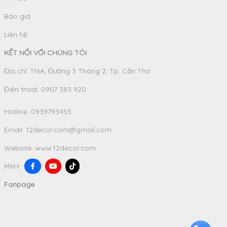
Báo giá
Liên hệ
KẾT NỐI VỚI CHÚNG TÔI
Địa chỉ: 116A, Đường 3 Tháng 2, Tp. Cần Thơ
Điện thoại: 0907 383 920
Hotline:
0939793455
Email:
12decor.com@gmail.com
Website:
www.12decor.com
MXH:
Fanpage