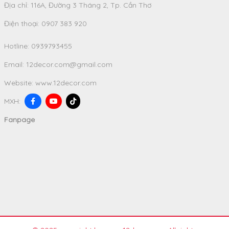
Địa chỉ: 116A, Đường 3 Tháng 2, Tp. Cần Thơ
Điện thoại: 0907 383 920
Hotline:
0939793455
Email:
12decor.com@gmail.com
Website:
www.12decor.com
MXH:
Fanpage