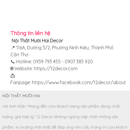
Thông tin liên hệ
Nội Thất Mười Hai Decor
📍 116A, Đường 3/2, Phường Ninh Kiều, Thành Phố
Cần Thơ
📞 Hotline: 0939 793 455 - 0907 383 920
🌐 Website:
https://12decor.com
📩
Fanpage:
https://www.facebook.com/12decor/about
NỘI THẤT MƯỜI HAI
Với tinh thần "Mang đến cho khách hàng sản phẩm đúng chất
lượng, giá hợp lý" 12 Decor không ngừng cập nhật những sản
phẩm, xu hướng mới nhất để đáp ứng nhu cầu trang trí của khách