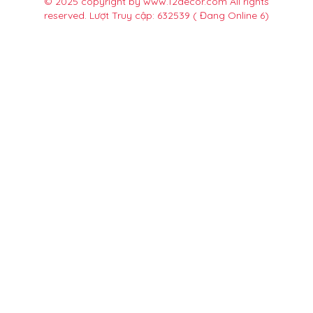
© 2025 copyright by www.12decor.com All rights
reserved. Lượt Truy cập: 632539
( Đang Online 6)