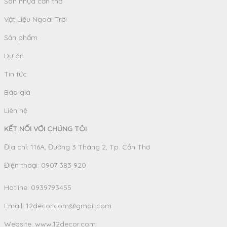
Sàn nhựa cần thơ
Vật Liệu Ngoài Trời
Sản phẩm
Dự án
Tin tức
Báo giá
Liên hệ
KẾT NỐI VỚI CHÚNG TÔI
Địa chỉ: 116A, Đường 3 Tháng 2, Tp. Cần Thơ
Điện thoại: 0907 383 920
Hotline:
0939793455
Email:
12decor.com@gmail.com
Website:
www.12decor.com