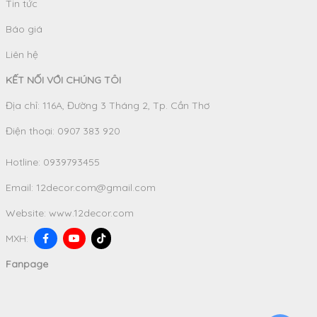
Tin tức
Báo giá
Liên hệ
KẾT NỐI VỚI CHÚNG TÔI
Địa chỉ: 116A, Đường 3 Tháng 2, Tp. Cần Thơ
Điện thoại: 0907 383 920
Hotline:
0939793455
Email:
12decor.com@gmail.com
Website:
www.12decor.com
MXH:
Fanpage