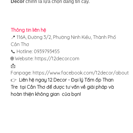
Decor
chính là lựa chọn đáng tin cậy.
Thông tin liên hệ
📍 116A, Đường 3/2, Phường Ninh Kiều, Thành Phố
Cần Thơ
📞 Hotline: 0939793455
🌐 Website:
https://12decor.com
📩
Fanpage: https://www.facebook.com/12decor/about
👉
Liên hệ ngay 12 Decor - Đại lý Tấm ốp Than
Tre tại Cần Thơ để được tư vấn về giải pháp và
hoàn thiện không gian của bạn!