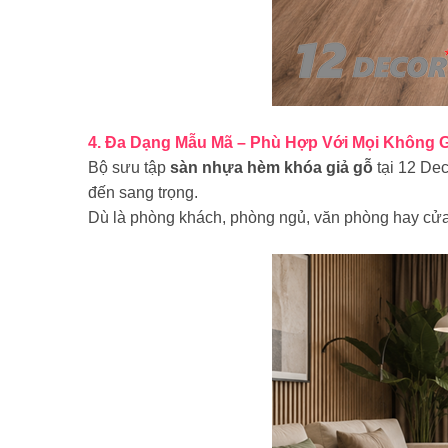
4. Đa Dạng Mẫu Mã – Phù Hợp Với Mọi Không G
Bộ sưu tập
sàn nhựa hèm khóa giả gỗ
tại 12 Dec
đến sang trọng.
Dù là phòng khách, phòng ngủ, văn phòng hay cửa