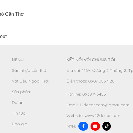
Phố Cần Thơ
out
MENU
KẾT NỐI VỚI CHÚNG TÔI
Sàn nhựa cần thơ
Địa chỉ: 116A, Đường 3 Tháng 2, T
Vật Liệu Ngoài Trời
Điện thoại: 0907 383 920
Sản phẩm
Hotline:
0939793455
Dự án
Email:
12decor.com@gmail.com
Tin tức
Website:
www.12decor.com
Báo giá
MXH: