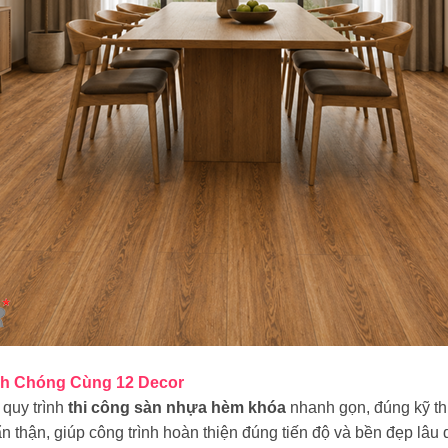
nh Chóng Cùng 12 Decor
quy trình
thi công sàn nhựa hèm khóa
nhanh gọn, đúng kỹ th
n thận, giúp công trình hoàn thiện đúng tiến độ và bền đẹp lâu d