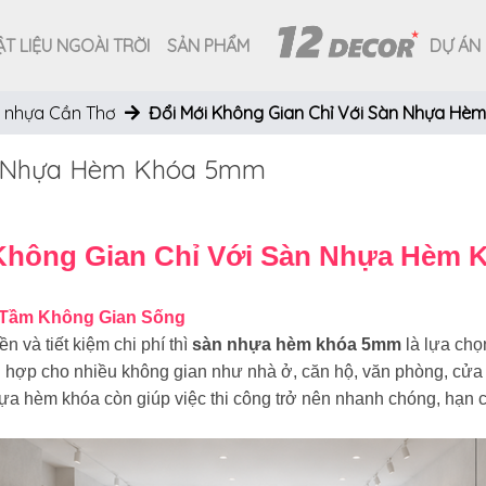
T LIỆU NGOÀI TRỜI
SẢN PHẨM
DỰ ÁN
 nhựa Cần Thơ
Đổi Mới Không Gian Chỉ Với Sàn Nhựa H
àn Nhựa Hèm Khóa 5mm
Không Gian Chỉ Với Sàn Nhựa Hèm
 Tầm Không Gian Sống
n và tiết kiệm chi phí thì
sàn nhựa hèm khóa 5mm
là lựa chọ
 hợp cho nhiều không gian như nhà ở, căn hộ, văn phòng, cử
ựa hèm khóa còn giúp việc thi công trở nên nhanh chóng, hạn