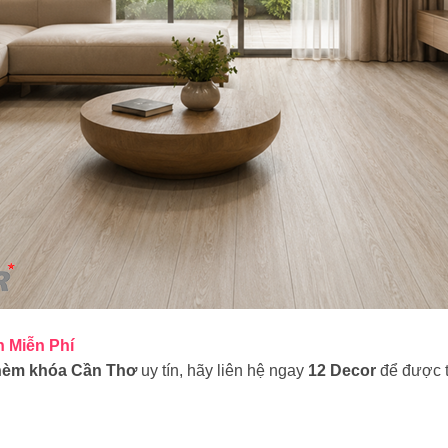
n Miễn Phí
 hèm khóa Cần Thơ
uy tín, hãy liên hệ ngay
12 Decor
để được t