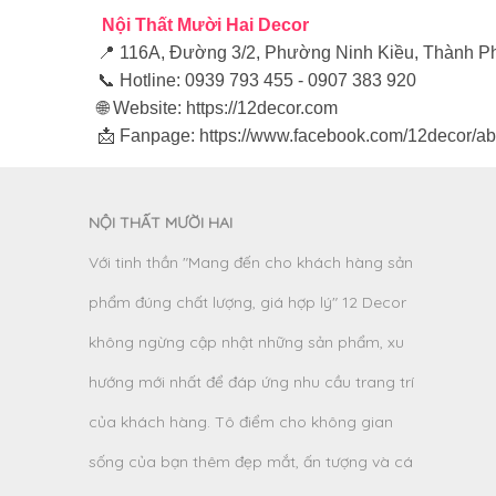
Nội Thất Mười Hai Decor
📍 116A, Đường 3/2, Phường Ninh Kiều, Thành 
📞 Hotline: 0939 793 455 - 0907 383 920
🌐 Website:
https://12decor.com
📩 Fanpage:
https://www.facebook.com/12decor/ab
NỘI THẤT MƯỜI HAI
Với tinh thần "Mang đến cho khách hàng sản
phẩm đúng chất lượng, giá hợp lý" 12 Decor
không ngừng cập nhật những sản phẩm, xu
hướng mới nhất để đáp ứng nhu cầu trang trí
của khách hàng. Tô điểm cho không gian
sống của bạn thêm đẹp mắt, ấn tượng và cá