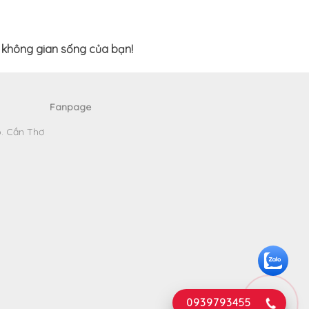
n không gian sống của bạn!
Fanpage
p. Cần Thơ
0939793455