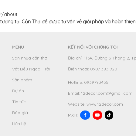
r/about
n tường tại Cần Thơ để được tư vấn về giải pháp và hoàn thiệ
MENU
KẾT NỐI VỚI CHÚNG TÔI
Sàn nhựa cần thơ
Địa chỉ: 116A, Đường 3 Tháng 2, T
Vật Liệu Ngoài Trời
Điện thoại: 0907 383 920
Sản phẩm
Hotline:
0939793455
Dự án
Email:
12decor.com@gmail.com
Tin tức
Website:
www.12decor.com
Báo giá
MXH:
Liên hệ