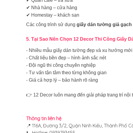
✔ Quán cafe – trà sữa
✔ Nhà hàng – cửa hàng
✔ Homestay – khách sạn
Các công trình sử dụng
giấy dán tường giả gạch
5. Tại Sao Nên Chọn 12 Decor Thi Công Giấy 
-
Nhiều mẫu giấy dán tường đẹp và xu hướng mới
-
Chất liệu bền đẹp – hình ảnh sắc nét
-
Đội ngũ thi công chuyên nghiệp
-
Tư vấn tận tâm theo từng không gian
-
Giá cả hợp lý – bảo hành rõ ràng
👉
12 Decor luôn mang đến
giải pháp trang trí nộ
Thông tin liên hệ
📍 116A, Đường 3/2, Quận Ninh Kiều, Thành Phố C
📞 Hotline: 0939793455