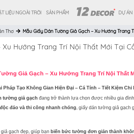
T LIỆU NGOÀI TRỜI
SẢN PHẨM
DỰ ÁN
ần Thơ
Mẫu Giấy Dán Tường Giả Gạch – Xu Hướng Trang Tr
 Xu Hướng Trang Trí Nội Thất Mới Tại C
ường Giả Gạch – Xu Hướng Trang Trí Nội Thất 
ải Pháp Tạo Không Gian Hiện Đại – Cá Tính – Tiết Kiệm Chi 
n tường giả gạch
đang trở thành lựa chọn được nhiều gia đình
 độc đáo và thi công nhanh chóng
, giấy dán tường giả gạch 
giả gạch đẹp, giúp bạn
biến bức tường đơn giản thành không