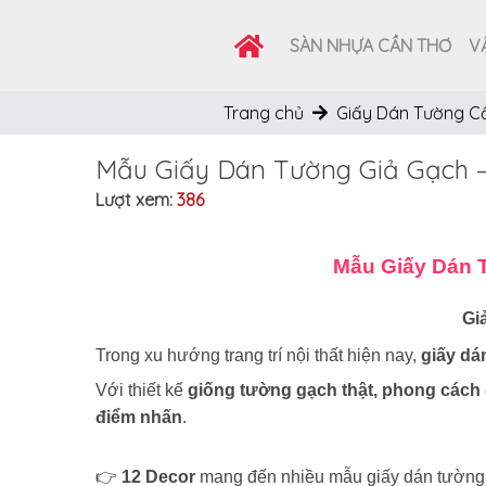
SÀN NHỰA CẦN THƠ
VẬ
Trang chủ
Giấy Dán Tường C
Mẫu Giấy Dán Tường Giả Gạch –
Lượt xem:
386
Mẫu Giấy Dán T
Gi
Trong xu hướng trang trí nội thất hiện nay,
giấy dá
Với thiết kế
giống tường gạch thật, phong cách
điểm nhấn
.
👉
12 Decor
mang đến nhiều mẫu giấy dán tường 