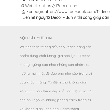
🌐 Website:
https://12decor.com
📩 Fanpage: https://www.facebook.com/12deco
Liên hệ ngay 12 Decor - đơn vị thi công giấy dá
NỘI THẤT MƯỜI HAI
Với tinh thần "Mang đến cho khách hàng sản
phẩm đúng chất lượng, giá hợp lý" 12 Decor
không ngừng cập nhật những sản phẩm, xu
hướng mới nhất để đáp ứng nhu cầu trang trí
của khách hàng. Tô điểm cho không gian
sống của bạn thêm đẹp mắt, ấn tượng và cá
tính phù hợp với những phong cách trang trí
và không gian khác nhau.
Xem thêm ...