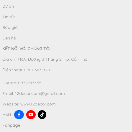
Dự án
Tin tức
Báo giá
Liên hệ
KẾT NỐI VỚI CHÚNG TÔI
Địa chỉ: 116A, Đường 3 Tháng 2, Tp. Cần Thơ
Điện thoại: 0907 383 920
Hotline:
0939793455
Email:
12decor.com@gmail.com
Website:
www.12decor.com
MXH:
Fanpage