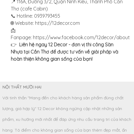
📍 116A, Đường 3/2, Quận Ninh Kiều, Thành Phố Cần
Thơ (cafe Cabin)
📞 Hotline: 0939793455
🌐 Website:
https://12decor.com
📩
Fanpage: https://www.facebook.com/12decor/about
👉
Liên hệ ngay 12 Decor - đơn vị thi công Sàn
Nhựa tại Cần Thơ để được tư vấn về giải pháp và
hoàn thiện không gian sống của bạn!
NỘI THẤT MƯỜI HAI
Với tinh thần "Mang đến cho khách hàng sản phẩm đúng chất
lượng, giá hợp lý" 12 Decor không ngừng cập nhật những sản
phẩm, xu hướng mới nhất để đáp ứng nhu cầu trang trí của khách
hàng. Tô điểm cho không gian sống của bạn thêm đẹp mắt, ấn