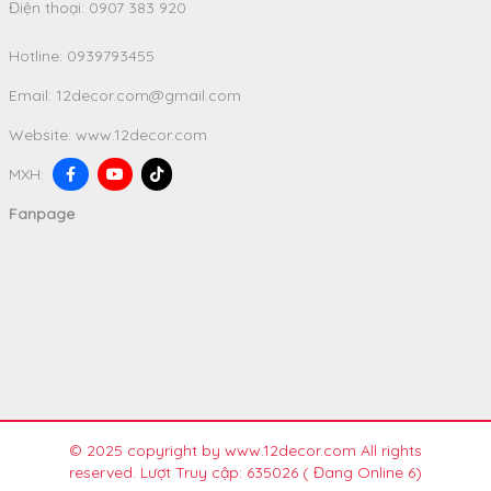
Điện thoại: 0907 383 920
Hotline:
0939793455
Email:
12decor.com@gmail.com
Website:
www.12decor.com
MXH:
Fanpage
© 2025 copyright by www.12decor.com All rights
reserved. Lượt Truy cập: 635026
( Đang Online 6)