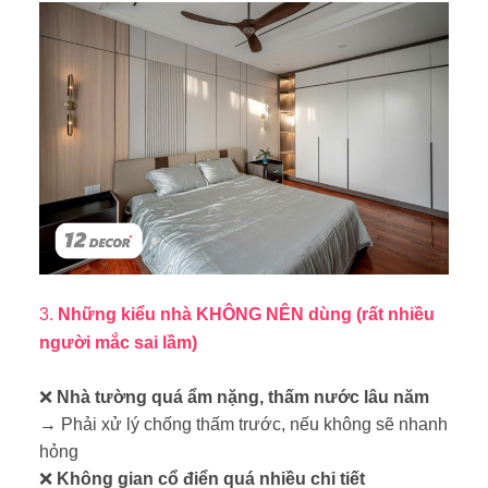
3.
Những kiểu nhà KHÔNG NÊN dùng (rất nhiều
người mắc sai lầm)
❌
Nhà tường quá ẩm nặng, thấm nước lâu năm
→ Phải xử lý chống thấm trước, nếu không sẽ nhanh
hỏng
❌
Không gian cổ điển quá nhiều chi tiết