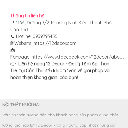
Thông tin liên hệ
📍 116A, Đường 3/2, Phường Ninh Kiều, Thành Phố
Cần Thơ
📞 Hotline: 0939793455
🌐 Website:
https://12decor.com
📩
Fanpage: https://www.facebook.com/12decor/about
👉
Liên hệ ngay 12 Decor - Đại lý Tấm ốp Than
Tre tại Cần Thơ để được tư vấn về giải pháp và
hoàn thiện không gian của bạn!
NỘI THẤT MƯỜI HAI
Với tinh thần "Mang đến cho khách hàng sản phẩm đúng chất
lượng, giá hợp lý" 12 Decor không ngừng cập nhật những sản