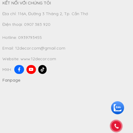
KẾT NỐI VỚI CHÚNG TÔI
Địa chỉ: 116A, Đường 3 Tháng 2, Tp. Cần Thơ
Điện thoại: 0907 383 920
Hotline:
0939793455
Email:
12decor.com@gmail.com
Website:
www.12decor.com
MXH:
Fanpage