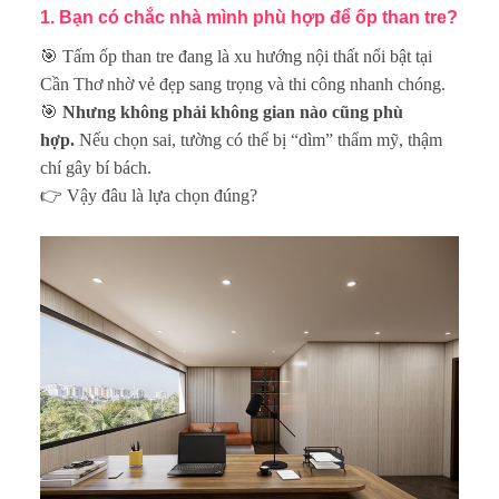
1. Bạn có chắc nhà mình phù hợp để ốp than tre?
🎯 Tấm ốp than tre đang là xu hướng nội thất nổi bật tại
Cần Thơ nhờ vẻ đẹp sang trọng và thi công nhanh chóng.
🎯
Nhưng không phải không gian nào cũng phù
hợp.
Nếu chọn sai, tường có thể bị “dìm” thẩm mỹ, thậm
chí gây bí bách.
👉 Vậy đâu là lựa chọn đúng?