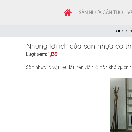
SÀN NHỰA CẦN THƠ
VẬ
Trang ch
Những lợi ích của sàn nhựa có t
Lượt xem:
1,135
Sàn nhựa là vật liệu lát nền đã trở nên khá quen