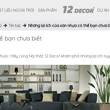
T LIỆU NGOÀI TRỜI
SẢN PHẨM
DỰ ÁN
ủ
Tin tức
Những lợi ích của sàn nhựa có thể bạn chưa b
hể bạn chưa biết
 thuộc. Hãy cùng
Nội thất 12 Decor
khám phá những lợi ích tuy