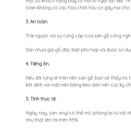
Một số khách hàng bày tỏ mối lo ngại vật liệu “
toàn không có các hóa chất hữu cơ gây hại cho 
3. An toàn.
Trái ngược với sự cứng cáp của sàn gỗ công nghi
Sàn nhựa giả gỗ đặc biệt phù hợp và được sử dụ
4. Tiếng ồn.
Nếu đã từng đi trên nền sàn gỗ bạn sẽ thấy nó 
kết dính với mặt nền bằng keo dán nên cực kỳ c
5. Tính thực tế.
Ngày nay, sàn vinyl có thể mô phỏng lại từ rất 
như thật lên tới trên 95%.