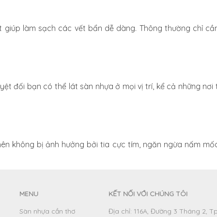
 giúp làm sạch các vết bẩn dễ dàng. Thông thường chỉ cần
yệt đối bạn có thể lát sàn nhựa ở mọi vị trí, kể cả những n
 không bị ảnh hưởng bởi tia cực tím, ngăn ngừa nấm mốc v
MENU
KẾT NỐI VỚI CHÚNG TÔI
Sàn nhựa cần thơ
Địa chỉ: 116A, Đường 3 Tháng 2, T