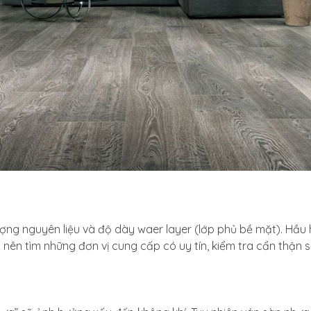
ng nguyên liệu và độ dày waer layer (lớp phủ bề mặt). Hầu hế
 nên tìm những đơn vị cung cấp có uy tín, kiểm tra cẩn thận 