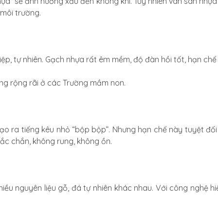
nhựa” sẽ ảnh hưởng xấu đến không khí. Tuy nhiên ván sàn nhự
môi trường.
ệp, tự nhiên. Gạch nhựa rất êm mềm, độ đàn hồi tốt, hạn chế 
ng rộng rãi ở các Trường mầm non.
tạo ra tiếng kêu nhỏ “bộp bộp”. Nhưng hạn chế này tuyệt đố
hắc chắn, không rung, không ồn.
nhiều nguyên liệu gỗ, đá tự nhiên khác nhau. Với công nghệ h