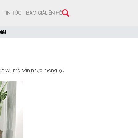
TIN TỨC
BÁO GIÁ
LIÊN HỆ
iết
ệt vời mà sàn nhựa mang lại.