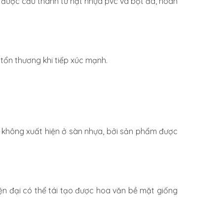
a được cấu thành từ hạt nhựa pvc và bột đá, hoàn
tổn thương khi tiếp xúc mạnh.
i không xuất hiện ở sàn nhựa, bởi sản phẩm được
iện đại có thể tái tạo được hoa văn bề mặt giống