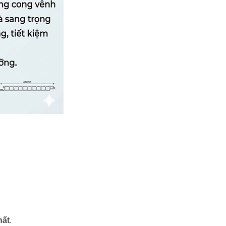
hất
.