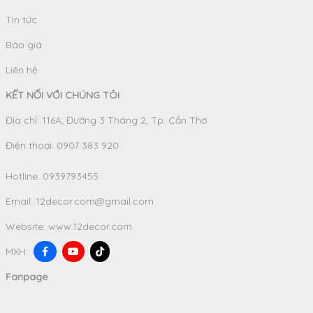
Tin tức
Báo giá
Liên hệ
KẾT NỐI VỚI CHÚNG TÔI
Địa chỉ: 116A, Đường 3 Tháng 2, Tp. Cần Thơ
Điện thoại: 0907 383 920
Hotline:
0939793455
Email:
12decor.com@gmail.com
Website:
www.12decor.com
MXH:
Fanpage