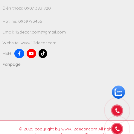
Điện thoại: 0907 383 920
Hotline:
0939793455
Email:
12decor.com@gmail.com
Website:
www.12decor.com
MXH:
Fanpage
© 2025 copyright by www.12decor.com All rights