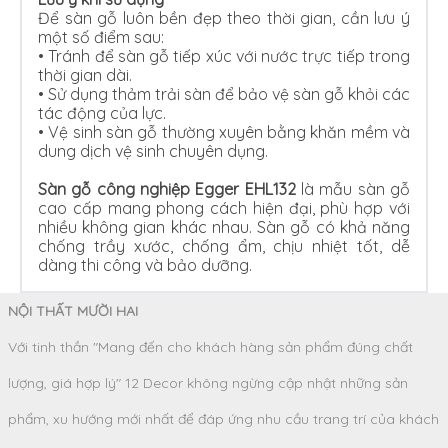
Để sàn gỗ luôn bền đẹp theo thời gian, cần lưu ý
một số điểm sau:
•
Tránh để sàn gỗ tiếp xúc với nước trực tiếp trong
thời gian dài.
•
Sử dụng thảm trải sàn để bảo vệ sàn gỗ khỏi các
tác động của lực.
•
Vệ sinh sàn gỗ thường xuyên bằng khăn mềm và
dung dịch vệ sinh chuyên dụng.
Sàn gỗ công nghiệp Egger EHL132
là mẫu sàn gỗ
cao cấp mang phong cách hiện đại, phù hợp với
nhiều không gian khác nhau. Sàn gỗ có khả năng
chống trầy xước, chống ẩm, chịu nhiệt tốt, dễ
dàng thi công và bảo dưỡng.
NỘI THẤT MƯỜI HAI
Với tinh thần "Mang đến cho khách hàng sản phẩm đúng chất
lượng, giá hợp lý" 12 Decor không ngừng cập nhật những sản
phẩm, xu hướng mới nhất để đáp ứng nhu cầu trang trí của khách