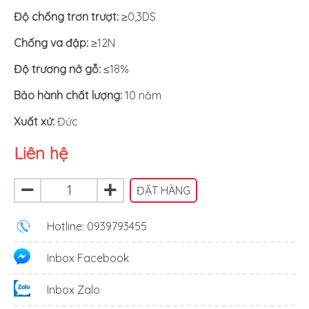
Độ chống trơn trượt:
≥0,3DS
Chống va đập:
≥12N
Độ trương nở gỗ:
≤18%
Bảo hành chất lượng:
10 năm
Xuất xứ
:
Đức
Liên hệ
ĐẶT HÀNG
Hotline: 0939793455
Inbox Facebook
Inbox Zalo