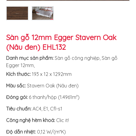
Sàn gỗ 12mm Egger Stavern Oak
(Nâu đen) EHL132
Danh mục sản phẩm:
Sàn gỗ công nghiệp
,
Sàn gỗ
Egger 12mm
,
Kích thước:
193 x 12 x 1292mm
Màu sắc:
Stavern Oak (Nâu đen)
Đóng gói:
6 thanh/hộp (1.4961m²)
Tiêu chuẩn:
AC4, E1, Cfl-s1
Công nghệ hèm khoá:
Clic it!
Độ dẫn nhiệt:
0,12 W/(m*K)