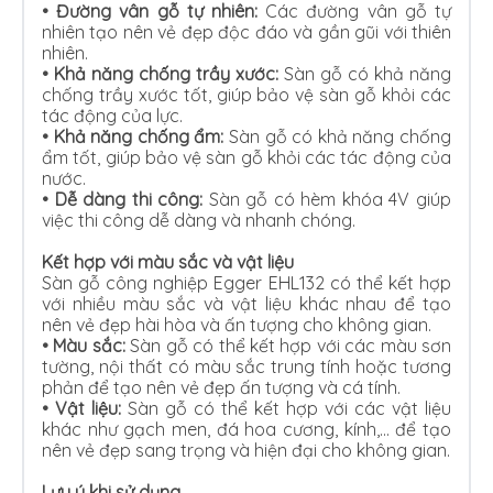
•
Đường vân gỗ tự nhiên:
Các đường vân gỗ tự
nhiên tạo nên vẻ đẹp độc đáo và gần gũi với thiên
nhiên.
•
Khả năng chống trầy xước:
Sàn gỗ có khả năng
chống trầy xước tốt, giúp bảo vệ sàn gỗ khỏi các
tác động của lực.
•
Khả năng chống ẩm:
Sàn gỗ có khả năng chống
ẩm tốt, giúp bảo vệ sàn gỗ khỏi các tác động của
nước.
•
Dễ dàng thi công:
Sàn gỗ có hèm khóa 4V giúp
việc thi công dễ dàng và nhanh chóng.
Kết hợp với màu sắc và vật liệu
Sàn gỗ công nghiệp Egger EHL132 có thể kết hợp
với nhiều màu sắc và vật liệu khác nhau để tạo
nên vẻ đẹp hài hòa và ấn tượng cho không gian.
•
Màu sắc:
Sàn gỗ có thể kết hợp với các màu sơn
tường, nội thất có màu sắc trung tính hoặc tương
phản để tạo nên vẻ đẹp ấn tượng và cá tính.
•
Vật liệu:
Sàn gỗ có thể kết hợp với các vật liệu
khác như gạch men, đá hoa cương, kính,… để tạo
nên vẻ đẹp sang trọng và hiện đại cho không gian.
Lưu ý khi sử dụng