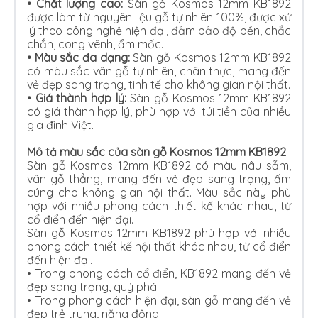
• Chất lượng cao:
Sàn gỗ Kosmos 12mm KB1892
được làm từ nguyên liệu gỗ tự nhiên 100%, được xử
lý theo công nghệ hiện đại, đảm bảo độ bền, chắc
chắn, cong vênh, ẩm mốc.
•
Màu sắc đa dạng:
Sàn gỗ Kosmos 12mm KB1892
có màu sắc vân gỗ tự nhiên, chân thực, mang đến
vẻ đẹp sang trọng, tinh tế cho không gian nội thất.
•
Giá thành hợp lý:
Sàn gỗ Kosmos 12mm KB1892
có giá thành hợp lý, phù hợp với túi tiền của nhiều
gia đình Việt.
Mô tả màu sắc của sàn gỗ Kosmos 12mm KB1892
Sàn gỗ Kosmos 12mm KB1892 có màu nâu sẫm,
vân gỗ thẳng, mang đến vẻ đẹp sang trọng, ấm
cúng cho không gian nội thất. Màu sắc này phù
hợp với nhiều phong cách thiết kế khác nhau, từ
cổ điển đến hiện đại.
Sàn gỗ Kosmos 12mm KB1892 phù hợp với nhiều
phong cách thiết kế nội thất khác nhau, từ cổ điển
đến hiện đại.
•
Trong phong cách cổ điển, KB1892 mang đến vẻ
đẹp sang trọng, quý phái.
•
Trong phong cách hiện đại, sàn gỗ mang đến vẻ
đẹp trẻ trung, năng động.