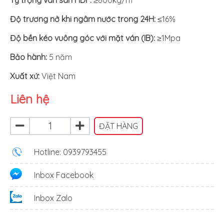
Độ trương nở khi ngâm nước trong 24H:
≤16%
Độ bền kéo vuông góc với mặt ván (IB):
≥1Mpa
Bảo hành:
5 năm
Xuất xứ
:
Việt Nam
Liên hệ
ĐẶT HÀNG
Hotline: 0939793455
Inbox Facebook
Inbox Zalo