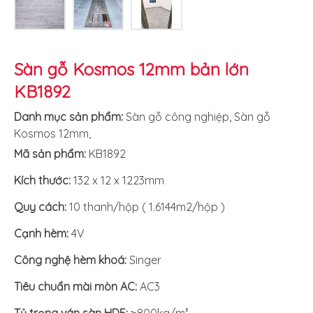
Sàn gỗ Kosmos 12mm bản lớn
KB1892
Danh mục sản phẩm:
Sàn gỗ công nghiệp
,
Sàn gỗ
Kosmos 12mm
,
Mã sản phẩm:
KB1892
Kích thước:
132 x 12 x 1223mm
Quy cách:
10 thanh/hộp ( 1.6144m2/hộp )
Cạnh hèm:
4V
Công nghệ hèm khoá:
Singer
Tiêu chuẩn mài mòn AC:
AC3
Tỷ trọng ván sàn HDF:
≥800kg/m³