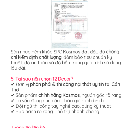
Sàn nhựa hèm khóa SPC Kosmos đạt đầy đủ
chứng
chỉ kiểm định chất lượng
, đảm bảo tiêu chuẩn kỹ
thuật, độ an toàn và độ bền trong quá trình sử dụng
lâu dài.
5. Tại sao nên chọn
12 Decor
?
✔ Đơn vị
phân phối & thi công nội thất uy tín tại Cần
Thơ
✔ Sản phẩm
chính hãng Kosmos
, nguồn gốc rõ ràng
✔ Tư vấn đúng nhu cầu – báo giá minh bạch
✔ Đội ngũ thi công tay nghề cao, đúng kỹ thuật
✔ Bảo hành rõ ràng – hỗ trợ nhanh chóng
Thông tin liên hệ