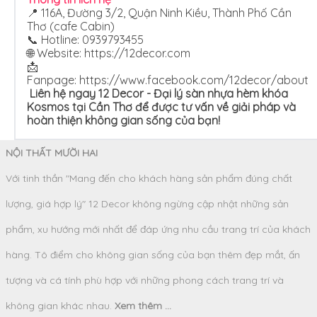
📍 116A, Đường 3/2, Quận Ninh Kiều, Thành Phố Cần
Thơ (cafe Cabin)
📞 Hotline: 0939793455
🌐 Website:
https://12decor.com
📩
Fanpage: https://www.facebook.com/12decor/about
Liên hệ ngay 12 Decor - Đại lý sàn nhựa hèm khóa
Kosmos tại Cần Thơ để được tư vấn về giải pháp và
hoàn thiện không gian sống của bạn!
NỘI THẤT MƯỜI HAI
Với tinh thần "Mang đến cho khách hàng sản phẩm đúng chất
lượng, giá hợp lý" 12 Decor không ngừng cập nhật những sản
phẩm, xu hướng mới nhất để đáp ứng nhu cầu trang trí của khách
hàng. Tô điểm cho không gian sống của bạn thêm đẹp mắt, ấn
tượng và cá tính phù hợp với những phong cách trang trí và
không gian khác nhau.
Xem thêm ...