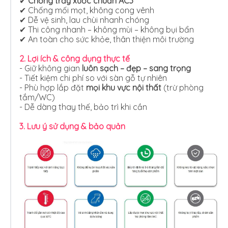
✔
Chống trầy xước chuẩn AC3
✔ Chống mối mọt, không cong vênh
✔ Dễ vệ sinh, lau chùi nhanh chóng
✔ Thi công nhanh – không mùi – không bụi bẩn
✔ An toàn cho sức khỏe, thân thiện môi trường
2. Lợi ích & công dụng thực tế
- Giữ không gian
luôn sạch – đẹp – sang trọng
- Tiết kiệm chi phí so với sàn gỗ tự nhiên
- Phù hợp lắp đặt
mọi khu vực nội thất
(trừ phòng
tắm/WC)
- Dễ dàng thay thế, bảo trì khi cần
3. Lưu ý sử dụng & bảo quản