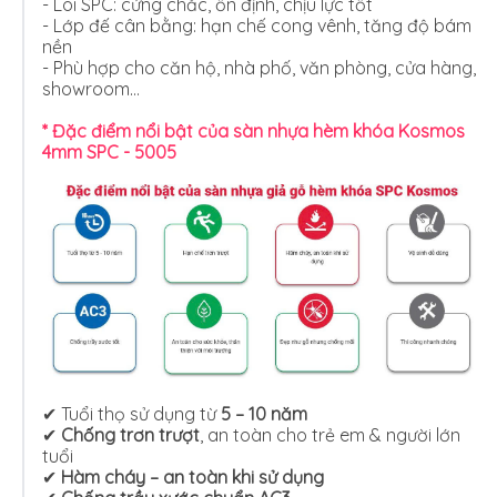
- Lõi SPC: cứng chắc, ổn định, chịu lực tốt
- Lớp đế cân bằng: hạn chế cong vênh, tăng độ bám
nền
- Phù hợp cho căn hộ, nhà phố, văn phòng, cửa hàng,
showroom…
* Đặc điểm nổi bật của sàn nhựa hèm khóa Kosmos
4mm SPC - 5005
✔ Tuổi thọ sử dụng từ
5 – 10 năm
✔
Chống trơn trượt
, an toàn cho trẻ em & người lớn
tuổi
✔
Hàm cháy – an toàn khi sử dụng