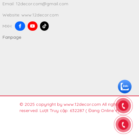
Email:
12decor.com@gmail.com
Website:
www.12decor.com
MXH:
Fanpage
© 2025 copyright by www.12decor.com All rights
reserved. Lượt Truy cập: 632287
( Đang Online 4)