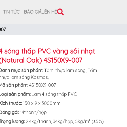
TIN TỨC
BÁO GIÁ
LIÊN HỆ
007
4 sóng thấp PVC vàng sồi nhạt
(Natural Oak) 4S150X9-007
Danh mục sản phẩm:
Tấm nhựa lam sóng
,
Tấm
nhựa lam sóng Kosmos
,
Mã sản phẩm:
4S150X9-007
Loại sản phẩm:
Lam 4 sóng thấp PVC
Kích thước:
150 x 9 x 3000mm
Đóng gói:
14thanh/hộp
Trọng lượng:
2.4kg/thanh, 34kg/hộp, 5kg/m² (±5%)