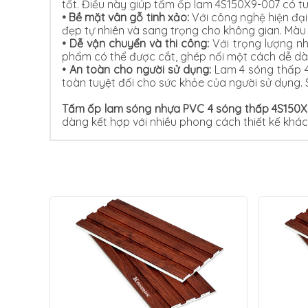
tốt. Điều này giúp tấm ốp lam 4S150X9-007 có tuổ
•
Bề mặt vân gỗ tinh xảo:
Với công nghệ hiện đạ
đẹp tự nhiên và sang trọng cho không gian. Màu
•
Dễ vận chuyển và thi công:
Với trọng lượng nh
phẩm có thể được cắt, ghép nối một cách dễ dàng,
•
An toàn cho người sử dụng:
Lam 4 sóng thấp 
toàn tuyệt đối cho sức khỏe của người sử dụng.
Tấm ốp lam sóng nhựa PVC 4 sóng thấp 4S150X
dàng kết hợp với nhiều phong cách thiết kế khác 