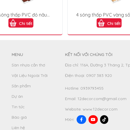
sóng thấp PVC đỏ nâu
4 sóng thấp PVC vàng sồ
ahogany) 4S150X9-008
(Natural Oak) 4S150X9
Chi tiết
Chi tiết
MENU
KẾT NỐI VỚI CHÚNG TÔI
Sàn nhựa cần thơ
Địa chỉ: 116A, Đường 3 Tháng 2, T
Vật Liệu Ngoài Trời
Điện thoại: 0907 383 920
Sản phẩm
Hotline:
0939793455
Dự án
Email:
12decor.com@gmail.com
Tin tức
Website:
www.12decor.com
Báo giá
MXH:
Liên hệ