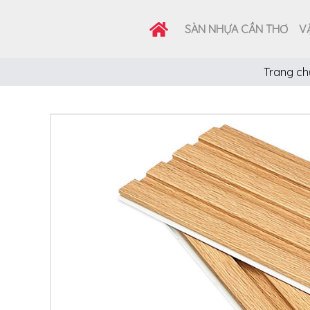
SÀN NHỰA CẦN THƠ
VẬ
Trang ch