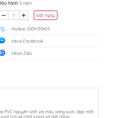
Bảo hành:
5 năm
Đặt ngay
Hotline: 0939793455
Inbox Facebook
Inbox Zalo
 nhựa PVC nguyên sinh với màu vàng xước đẹp mắt.
ợt trội về chất lượng và tính năng.