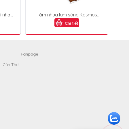
i nhạt
Tấm nhựa lam sóng Kosmos
-007
4S150X9-009
Chi tiết
Fanpage
p. Cần Thơ