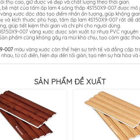
i thọ cao, giữ được vẻ đẹp và chất lượng theo thời gian.
i, bề mặt của tấm ốp lam 4 sóng thấp 4S150X9-007 được mô 
 vàng xước độc đáo tạo điểm nhấn ấn tượng, giúp không gian 
ẹ và kích thước phù hợp, tấm ốp lam 4S150X9-007 rất dễ dà
 giúp tiết kiệm thời gian và chi phí cho người dùng.
4S150X9-007 vàng xước được sản xuất từ nhựa PVC nguyên 
 Sản phẩm cũng không gây ra mùi khó chịu, tạo cảm giác tho
9-007
màu vàng xước còn thể hiện sự tinh tế và đẳng cấp t
nhau, từ cổ điển, hiện đại đến tối giản, tạo nên sự hài hòa v
SẢN PHẨM ĐỀ XUẤT