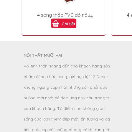
4 sóng thấp PVC đỏ nâu
4 
(Mahogany) 4S150X9-008
(M
Chi tiết
NỘI THẤT MƯỜI HAI
Với tinh thần "Mang đến cho khách hàng sản
phẩm đúng chất lượng, giá hợp lý" 12 Decor
không ngừng cập nhật những sản phẩm, xu
hướng mới nhất để đáp ứng nhu cầu trang trí
của khách hàng. Tô điểm cho không gian
sống của bạn thêm đẹp mắt, ấn tượng và cá
tính phù hợp với những phong cách trang trí