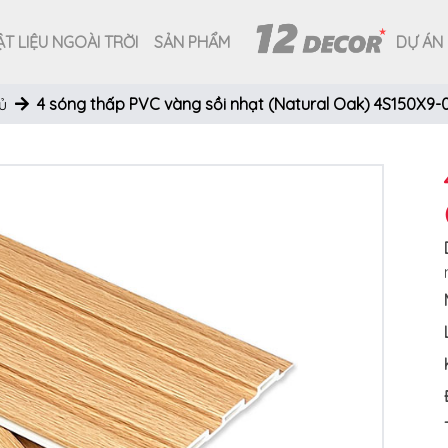
T LIỆU NGOÀI TRỜI
SẢN PHẨM
DỰ ÁN
ủ
4 sóng thấp PVC vàng sồi nhạt (Natural Oak) 4S150X9-