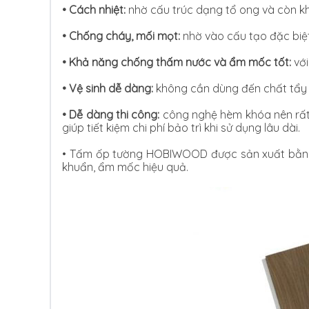
• Cách nhiệt:
nhờ cấu trúc dạng tổ ong và còn k
•
Chống cháy, mối mọt:
nhờ vào cấu tạo đặc biệ
•
Khả năng chống thấm nước và ẩm mốc tốt:
với
•
Vệ sinh dễ dàng:
không cần dùng đến chất tẩy r
•
Dễ dàng thi công:
công nghệ hèm khóa nên rất 
giúp tiết kiệm chi phí bảo trì khi sử dụng lâu dài.
•
Tấm ốp tường HOBIWOOD được sản xuất bằng 
khuẩn, ẩm mốc hiệu quả.