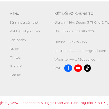
MENU
KẾT NỐI VỚI CHÚNG TÔI
Sàn nhựa cần thơ
Địa chỉ: 116A, Đường 3 Tháng 2, T
Vật Liệu Ngoài Trời
Điện thoại: 0907 383 920
Sản phẩm
Hotline:
0939793455
Dự án
Email:
12decor.com@gmail.com
Tin tức
Website:
www.12decor.com
Báo giá
MXH:
Liên hệ
ht by www.12decor.com All rights reserved. Lượt Truy cập: 629413
(