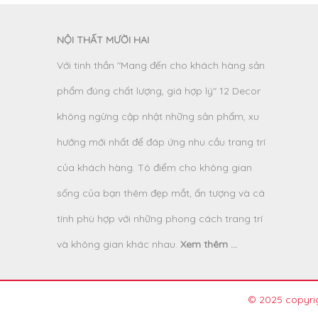
NỘI THẤT MƯỜI HAI
Với tinh thần "Mang đến cho khách hàng sản
phẩm đúng chất lượng, giá hợp lý" 12 Decor
không ngừng cập nhật những sản phẩm, xu
hướng mới nhất để đáp ứng nhu cầu trang trí
của khách hàng. Tô điểm cho không gian
sống của bạn thêm đẹp mắt, ấn tượng và cá
tính phù hợp với những phong cách trang trí
và không gian khác nhau.
Xem thêm ...
© 2025 copyrig