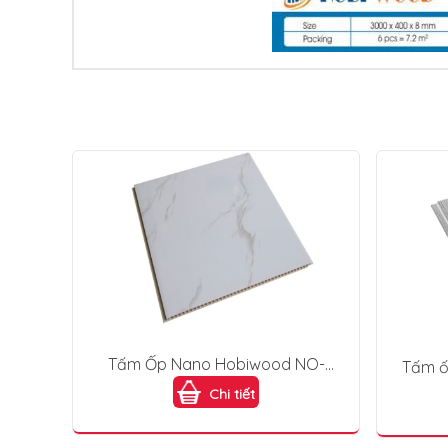
Tấm Ốp Nano Hobiwood NO-
Tấm ố
413
đậm 
Chi tiết