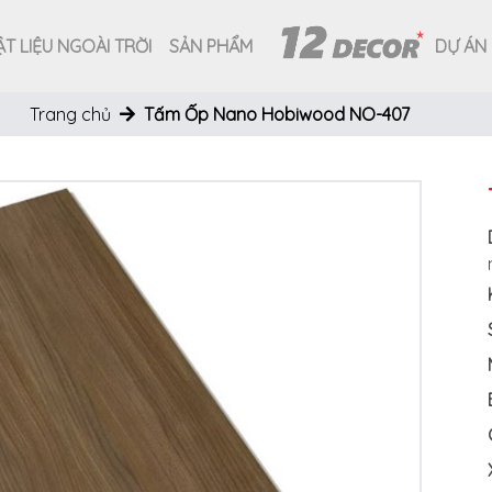
T LIỆU NGOÀI TRỜI
SẢN PHẨM
DỰ ÁN
Trang chủ
Tấm Ốp Nano Hobiwood NO-407