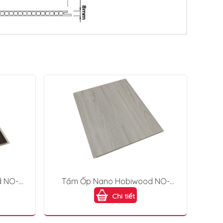
d NO-
Tấm Ốp Nano Hobiwood NO-
403
Chi tiết