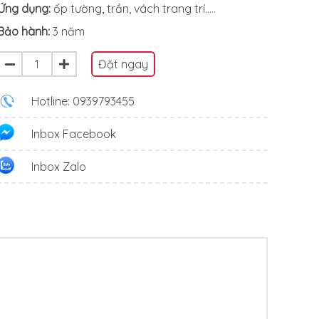
Ứng dụng:
ốp tường, trần, vách trang trí…..
Bảo hành:
3 năm
Đặt ngay
Hotline: 0939793455
Inbox Facebook
Inbox Zalo