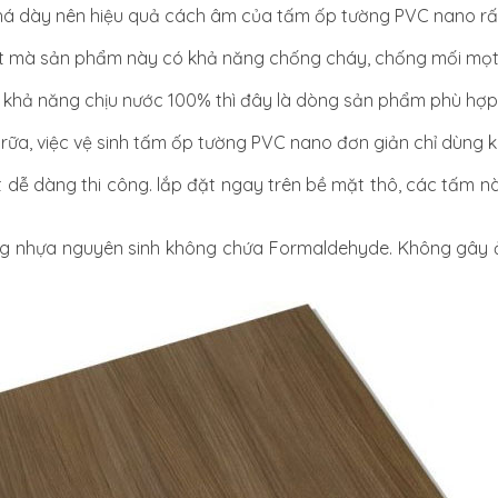
há dày nên hiệu quả cách âm của tấm ốp tường PVC nano rấ
t mà sản phẩm này có khả năng chống cháy, chống mối mọt 
 khả năng chịu nước 100% thì đây là dòng sản phẩm phù hợp vớ
ữa, việc vệ sinh tấm ốp tường PVC nano đơn giản chỉ dùng 
dễ dàng thi công. lắp đặt ngay trên bề mặt thô, các tấm nà
nhựa nguyên sinh không chứa Formaldehyde. Không gây ản