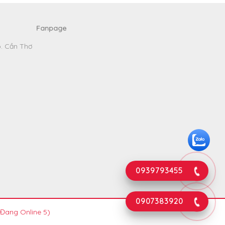
Fanpage
p. Cần Thơ
0939793455
0907383920
 Đang Online 5)