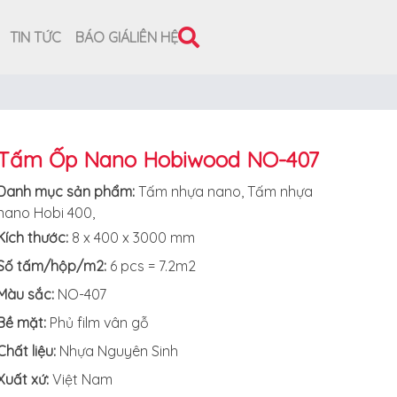
TIN TỨC
BÁO GIÁ
LIÊN HỆ
Tấm Ốp Nano Hobiwood NO-407
Danh mục sản phẩm:
Tấm nhựa nano
,
Tấm nhựa
nano Hobi 400
,
Kích thước:
8 x 400 x 3000 mm
Số tấm/hộp/m2:
6 pcs = 7.2m2
Màu sắc:
NO-407
Bề mặt:
Phủ film vân gỗ
Chất liệu:
Nhựa Nguyên Sinh
Xuất xứ
:
Việt Nam