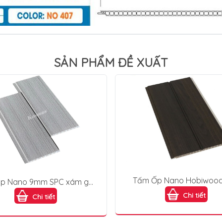
SẢN PHẨM ĐỀ XUẤT
Tấm Ốp Nano Hobiwoo
p Nano 9mm SPC xám ghi
208
(Dark Grey) KOP105-100
Chi tiết
Chi tiết