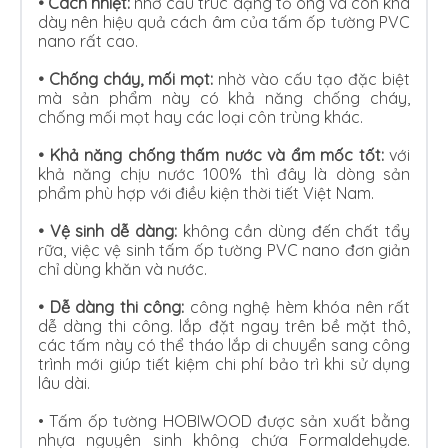
• Cách nhiệt:
nhờ cấu trúc dạng tổ ong và còn khá
dày nên hiệu quả cách âm của tấm ốp tường PVC
nano rất cao.
•
Chống cháy, mối mọt:
nhờ vào cấu tạo đặc biệt
mà sản phẩm này có khả năng chống cháy,
chống mối mọt hay các loại côn trùng khác.
•
Khả năng chống thấm nước và ẩm mốc tốt:
với
khả năng chịu nước 100% thì đây là dòng sản
phẩm phù hợp với điều kiện thời tiết Việt Nam.
•
Vệ sinh dễ dàng:
không cần dùng đến chất tẩy
rữa, việc vệ sinh tấm ốp tường PVC nano đơn giản
chỉ dùng khăn và nước.
•
Dễ dàng thi công:
công nghệ hèm khóa nên rất
dễ dàng thi công. lắp đặt ngay trên bề mặt thô,
các tấm này có thể tháo lắp di chuyển sang công
trình mới giúp tiết kiệm chi phí bảo trì khi sử dụng
lâu dài.
•
Tấm ốp tường HOBIWOOD được sản xuất bằng
nhựa nguyên sinh không chứa Formaldehyde.