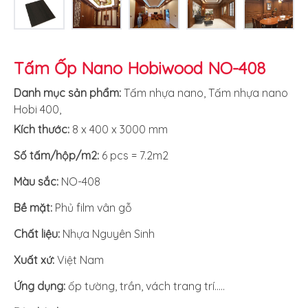
Tấm Ốp Nano Hobiwood NO-408
Danh mục sản phẩm:
Tấm nhựa nano
,
Tấm nhựa nano
Hobi 400
,
Kích thước:
8 x 400 x 3000 mm
Số tấm/hộp/m2:
6 pcs = 7.2m2
Màu sắc:
NO-408
Bề mặt:
Phủ film vân gỗ
Chất liệu:
Nhựa Nguyên Sinh
Xuất xứ
:
Việt Nam
Ứng dụng:
ốp tường, trần, vách trang trí…..