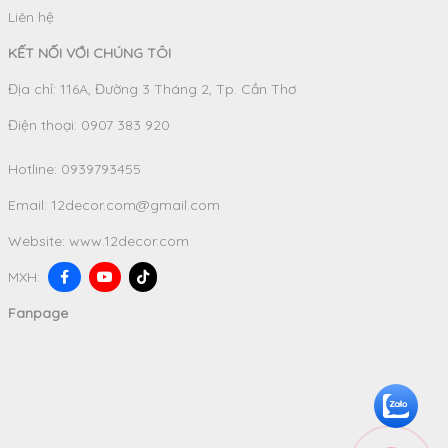
Liên hệ
KẾT NỐI VỚI CHÚNG TÔI
Địa chỉ: 116A, Đường 3 Tháng 2, Tp. Cần Thơ
Điện thoại: 0907 383 920
Hotline:
0939793455
Email:
12decor.com@gmail.com
Website:
www.12decor.com
MXH:
Fanpage