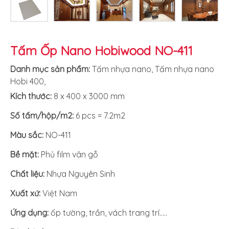
Tấm Ốp Nano Hobiwood NO-411
Danh mục sản phẩm:
Tấm nhựa nano
,
Tấm nhựa nano
Hobi 400
,
Kích thước:
8 x 400 x 3000 mm
Số tấm/hộp/m2:
6 pcs = 7.2m2
Màu sắc:
NO-411
Bề mặt:
Phủ film vân gỗ
Chất liệu:
Nhựa Nguyên Sinh
Xuất xứ
:
Việt Nam
Ứng dụng:
ốp tường, trần, vách trang trí…..