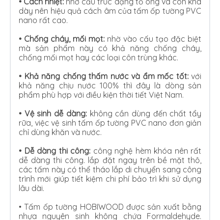
• Cách nhiệt:
nhờ cấu trúc dạng tổ ong và còn khá
dày nên hiệu quả cách âm của tấm ốp tường PVC
nano rất cao.
•
Chống cháy, mối mọt:
nhờ vào cấu tạo đặc biệt
mà sản phẩm này có khả năng chống cháy,
chống mối mọt hay các loại côn trùng khác.
•
Khả năng chống thấm nước và ẩm mốc tốt:
với
khả năng chịu nước 100% thì đây là dòng sản
phẩm phù hợp với điều kiện thời tiết Việt Nam.
•
Vệ sinh dễ dàng:
không cần dùng đến chất tẩy
rữa, việc vệ sinh tấm ốp tường PVC nano đơn giản
chỉ dùng khăn và nước.
•
Dễ dàng thi công:
công nghệ hèm khóa nên rất
dễ dàng thi công. lắp đặt ngay trên bề mặt thô,
các tấm này có thể tháo lắp di chuyển sang công
trình mới giúp tiết kiệm chi phí bảo trì khi sử dụng
lâu dài.
•
Tấm ốp tường HOBIWOOD được sản xuất bằng
nhựa nguyên sinh không chứa Formaldehyde.