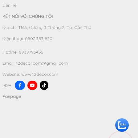
Liên hệ
KẾT NỐI VỚI CHÚNG TÔI
Địa chỉ: 116A, Đường 3 Tháng 2, Tp. Cần Thơ
Điện thoại: 0907 383 920
Hotline:
0939793455
Email:
12decor.com@gmail.com
Website:
www.12decor.com
MXH:
Fanpage