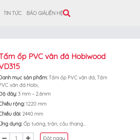
TIN TỨC
BÁO GIÁ
LIÊN HỆ
Tấm ốp PVC vân đá Hobiwood
VD315
Danh mục sản phẩm:
Tấm ốp PVC vân đá
,
Tấm
PVC vân đá Hobi
,
Độ dày:
3 mm – 2.6mm
Chiều rộng:
1220 mm
Chiều dài:
2440 mm
Ứng dụng:
Ốp tường, trần, cầu thang...
Đặt ngay