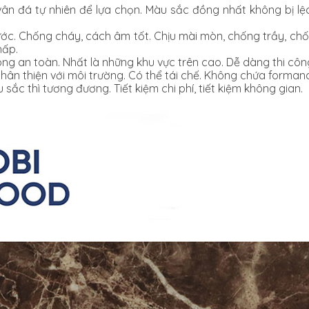
n đá tự nhiên để lựa chọn. Màu sắc đồng nhất không bị lệ
ước. Chống cháy, cách âm tốt. Chịu mài mòn, chống trầy, c
hấp.
ông an toàn. Nhất là những khu vực trên cao. Dễ dàng thi côn
 thân thiện với môi trường. Có thể tái chế. Không chứa forma
sắc thì tương đương. Tiết kiệm chi phí, tiết kiệm không gian.