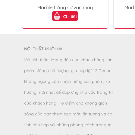
Marble trắng sứ vân mây
Marb
PVC2014
Chi tiết
NỘI THẤT MƯỜI HAI
Với tinh thần "Mang đến cho khách hàng sản
phẩm đúng chất lượng, giá hợp lý" 12 Decor
không ngừng cập nhật những sản phẩm, xu
hướng mới nhất để đáp ứng nhu cầu trang trí
của khách hàng. Tô điểm cho không gian
sống của bạn thêm đẹp mắt, ấn tượng và cá
tính phù hợp với những phong cách trang trí