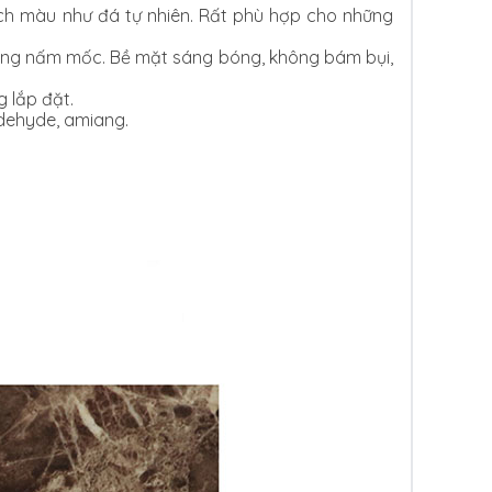
ch màu như đá tự nhiên. Rất phù hợp cho những
hống nấm mốc. Bề mặt sáng bóng, không bám bụi,
g lắp đặt.
ndehyde, amiang.