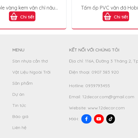
le vàng kem vân chỉ nâu
Tấm ốp PVC vân đá Hob
PVC202
VD308
Chi tiết
Chi tiết
MENU
KẾT NỐI VỚI CHÚNG TÔI
Sàn nhựa cần thơ
Địa chỉ: 116A, Đường 3 Tháng 2, T
Vật Liệu Ngoài Trời
Điện thoại: 0907 383 920
Sản phẩm
Hotline:
0939793455
Dự án
Email:
12decor.com@gmail.com
Tin tức
Website:
www.12decor.com
Báo giá
MXH:
Liên hệ