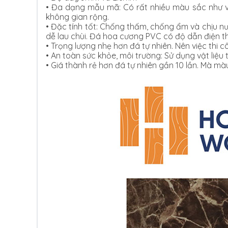
•
Đa dạng mẫu mã: Có rất nhiều màu sắc như vâ
không gian rộng.
•
Đặc tính tốt: Chống thấm, chống ẩm và chịu n
dễ lau chùi. Đá hoa cương PVC có độ dẫn điện t
•
Trọng lượng nhẹ hơn đá tự nhiên. Nên việc thi c
•
An toàn sức khỏe, môi trường: Sử dụng vật liệu
•
Giá thành rẻ hơn đá tự nhiên gần 10 lần. Mà màu 