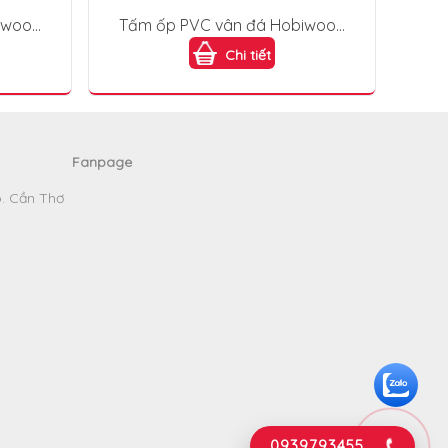
iwood
Tấm ốp PVC vân đá Hobiwood
VD302
Chi tiết
Fanpage
p. Cần Thơ
0939793455