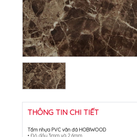
THÔNG TIN CHI TIẾT
Tấm nhựa PVC vân đá HOBIWOOD
• Độ dầy 3mm và 2.6mm