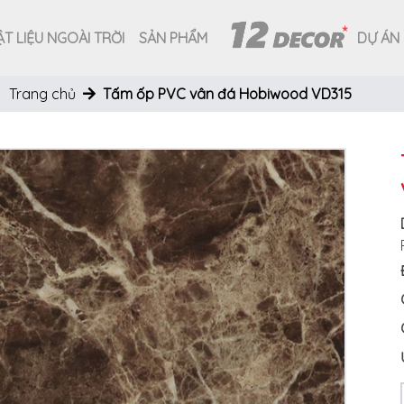
T LIỆU NGOÀI TRỜI
SẢN PHẨM
DỰ ÁN
Trang chủ
Tấm ốp PVC vân đá Hobiwood VD315