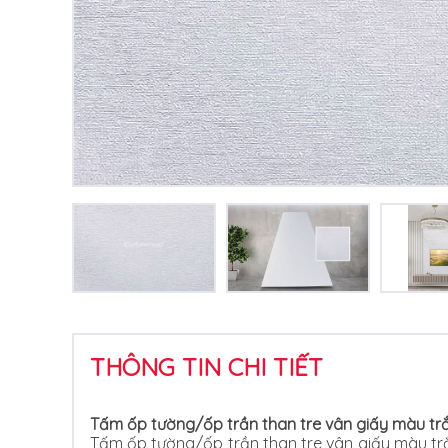
THÔNG TIN CHI TIẾT
Tấm ốp tường/ốp trần than tre vân giấy màu t
Tấm ốp tường/ốp trần than tre vân giấy màu trắn