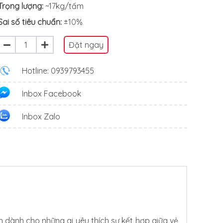
Trọng lượng:
~17kg/tấm
Sai số tiêu chuẩn:
±10%
Đặt ngay
Hotline: 0939793455
Inbox Facebook
Inbox Zalo
h dành cho những ai yêu thích sự kết hợp giữa vẻ