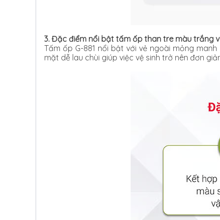
3. Đặc điểm nổi bật tấm ốp than tre màu trắng 
Tấm ốp G-881 nổi bật với vẻ ngoài mỏng manh n
mặt dễ lau chùi giúp việc vệ sinh trở nên đơn gi