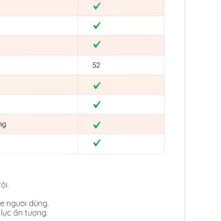
ội.
ỏe người dùng.
 lực ấn tượng.