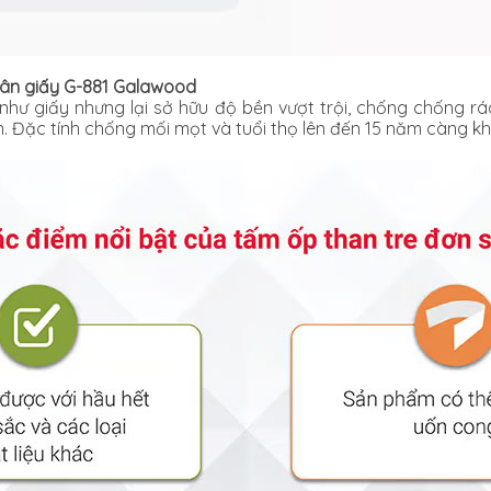
vân giấy G-881 Galawood
hư giấy nhưng lại sở hữu độ bền vượt trội, chống chống rá
ản. Đặc tính chống mối mọt và tuổi thọ lên đến 15 năm càng k