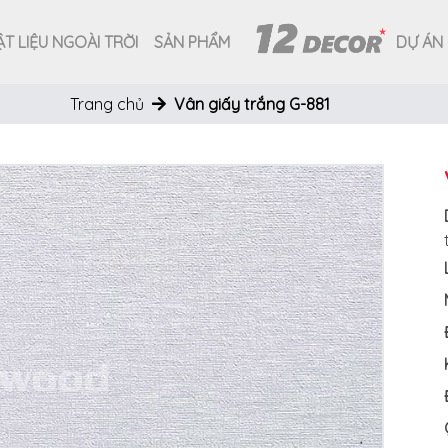
T LIỆU NGOÀI TRỜI
SẢN PHẨM
DỰ ÁN
Trang chủ
Vân giấy trắng G-881