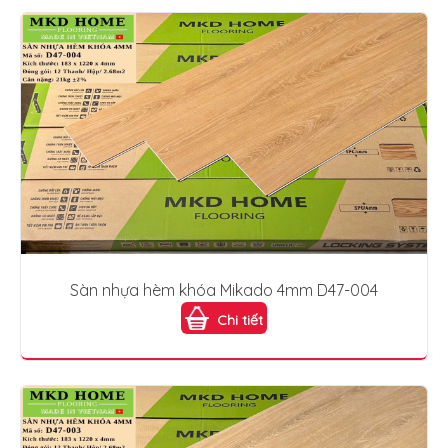
Sàn nhựa hèm khóa Mikado 4mm D47-004
Chi tiết