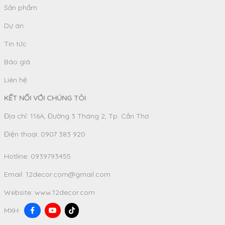
Sản phẩm
Dự án
Tin tức
Báo giá
Liên hệ
KẾT NỐI VỚI CHÚNG TÔI
Địa chỉ: 116A, Đường 3 Tháng 2, Tp. Cần Thơ
Điện thoại: 0907 383 920
Hotline:
0939793455
Email:
12decor.com@gmail.com
Website:
www.12decor.com
MXH: