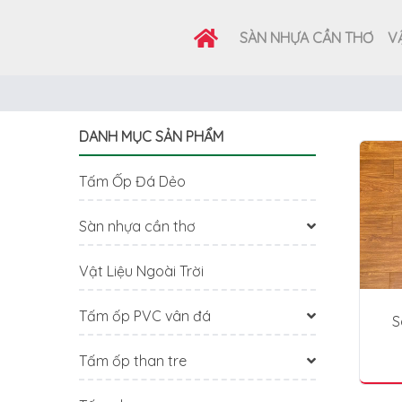
SÀN NHỰA CẦN THƠ
VẬ
DANH MỤC SẢN PHẨM
Tấm Ốp Đá Dẻo
Sàn nhựa cần thơ
Vật Liệu Ngoài Trời
Tấm ốp PVC vân đá
S
Tấm ốp than tre