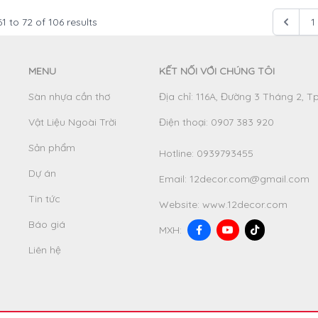
61
to
72
of
106
results
1
MENU
KẾT NỐI VỚI CHÚNG TÔI
Sàn nhựa cần thơ
Địa chỉ: 116A, Đường 3 Tháng 2, T
Vật Liệu Ngoài Trời
Điện thoại: 0907 383 920
Sản phẩm
Hotline:
0939793455
Dự án
Email:
12decor.com@gmail.com
Tin tức
Website:
www.12decor.com
Báo giá
MXH:
Liên hệ