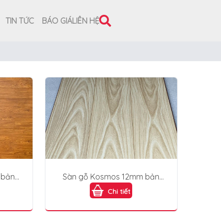
TIN TỨC
BÁO GIÁ
LIÊN HỆ
 bản
Sàn gỗ Kosmos 12mm bản
lớn KB1890
Chi tiết