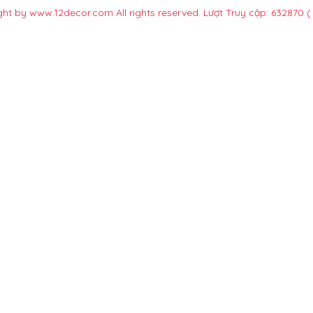
ht by www.12decor.com All rights reserved. Lượt Truy cập: 632870
(