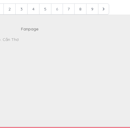
2
3
4
5
6
7
8
9
Fanpage
p. Cần Thơ