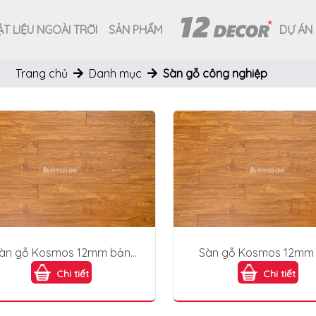
T LIỆU NGOÀI TRỜI
SẢN PHẨM
DỰ ÁN
Trang chủ
Danh mục
Sàn gỗ công nghiệp
àn gỗ Kosmos 12mm bản
Sàn gỗ Kosmos 12mm
lớn KB1889
lớn KB1889
Chi tiết
Chi tiết