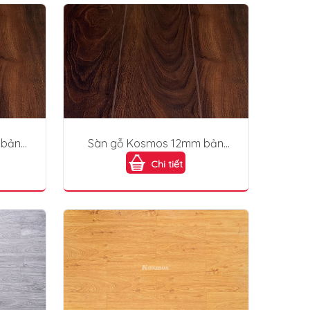
 bản
Sàn gỗ Kosmos 12mm bản
lớn KB1891
Chi tiết