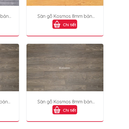
 bản
Sàn gỗ Kosmos 8mm bản
nhỏ M190
Chi tiết
bản
Sàn gỗ Kosmos 8mm bản
nhỏ M191
Chi tiết