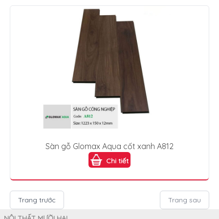
Sàn gỗ Glomax Aqua cốt xanh A812
Chi tiết
Trang trước
Trang sau
NỘI THẤT MƯỜI HAI