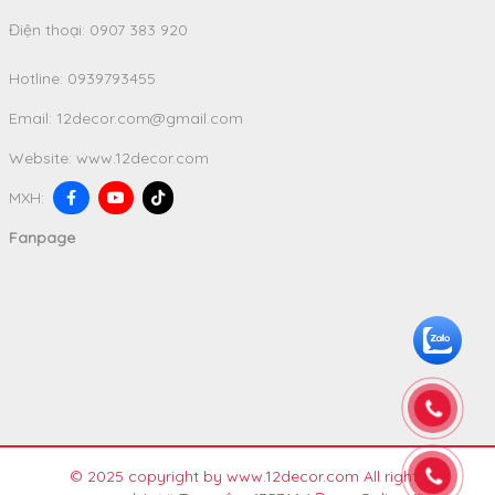
Điện thoại: 0907 383 920
Hotline:
0939793455
Email:
12decor.com@gmail.com
Website:
www.12decor.com
MXH:
Fanpage
© 2025 copyright by www.12decor.com All rights