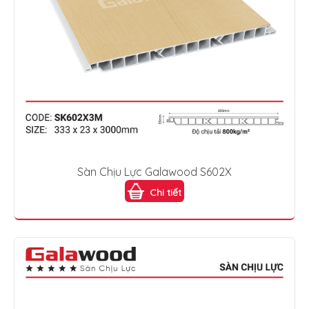
Sàn Chịu Lực Galawood S602X
Chi tiết