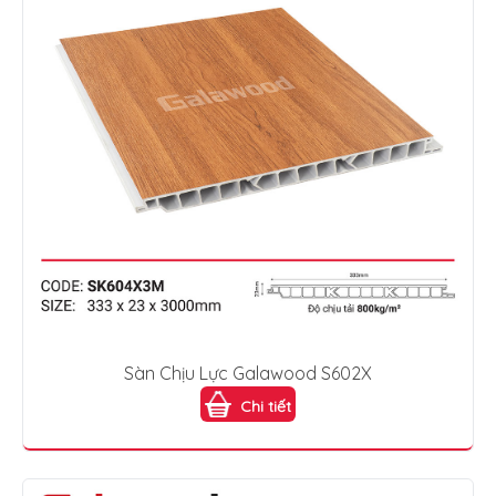
Sàn Chịu Lực Galawood S602X
Chi tiết