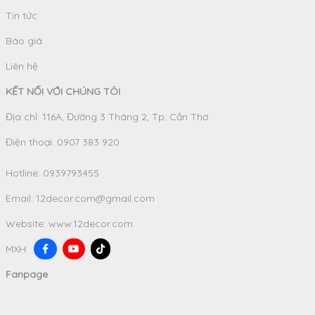
Tin tức
Báo giá
Liên hệ
KẾT NỐI VỚI CHÚNG TÔI
Địa chỉ: 116A, Đường 3 Tháng 2, Tp. Cần Thơ
Điện thoại: 0907 383 920
Hotline:
0939793455
Email:
12decor.com@gmail.com
Website:
www.12decor.com
MXH:
Fanpage