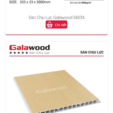
Sàn Chịu Lực Galawood S603X
Chi tiết