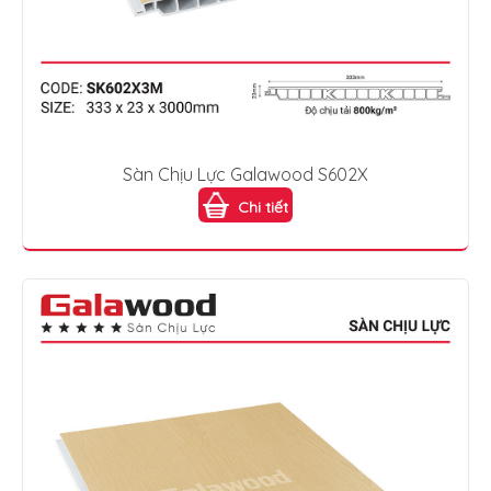
Sàn Chịu Lực Galawood S602X
Chi tiết