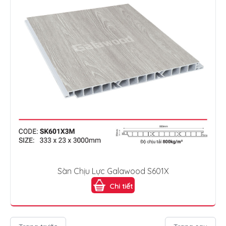
Sàn Chịu Lực Galawood S601X
Chi tiết