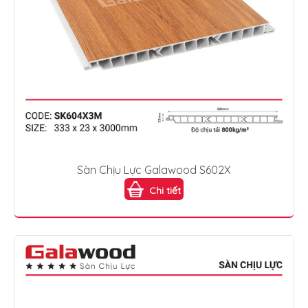
Sàn Chịu Lực Galawood S602X
Chi tiết