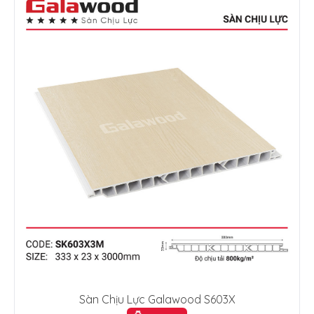
Sàn Chịu Lực Galawood S603X