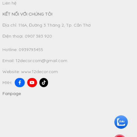
Liên hệ
KẾT NỐI VỚI CHÚNG TÔI
Địa chỉ: 116A, Đường 3 Tháng 2, Tp. Cần Thơ
Điện thoại: 0907 383 920
Hotline:
0939793455
Email:
12decor.com@gmail.com
Website:
www.12decor.com
MXH:
Fanpage