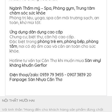
Ngành Thẩm mỹ – Spa, Phòng gym, Trung tâm
chăm sóc sức khỏe
Phòng trị liệu, yoga, spa cần môi trường sạch, an
toàn, khử mùi tốt.
Ứng dụng dân dụng cao cấp
Chung cư, biệt thự, căn hộ cao cấp.
Đặc biệt trong
phòng trẻ em, phòng bếp, phòng
tắm
, nơi có độ ẩm cao và cần an toàn cho sức
khỏe.
Hotline tư vấn tại Cần Thơ khi muốn mua
Sàn vinyl
kháng khuẩn Gerflor
Điện thoại/zalo: 0939 79 3455 - 0907 3839 20
Fanpage:
Sàn Nhựa Cần Thơ
NỘI THẤT MƯỜI HAI
Với tinh thần "Mang đến cho khách hàng sản phẩm đúng chất