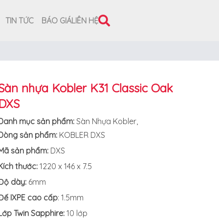
TIN TỨC
BÁO GIÁ
LIÊN HỆ
Sàn nhựa Kobler K31 Classic Oak
DXS
Danh mục sản phẩm:
Sàn Nhựa Kobler
,
Dòng sản phẩm:
KOBLER DXS
Mã sản phẩm:
DXS
Kích thước:
1220 x 146 x 7.5
Độ dày:
6mm
Đế IXPE cao cấp
: 1.5mm
Lớp Twin Sapphire:
10 lớp