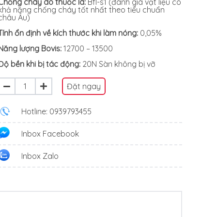
Chống cháy do thuốc lá:
Bfl-s1 (đánh giá vật liệu có
khả năng chống cháy tốt nhất theo tiểu chuẩn
châu Âu)
Tính ổn định về kích thước khi làm nóng:
0,05%
Năng lượng Bovis:
12700 – 13500
Độ bền khi bị tác động:
20N Sàn không bị vỡ
Đặt ngay
Hotline: 0939793455
Inbox Facebook
Inbox Zalo