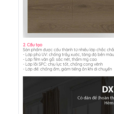
2
.
Cấu tạo
Sản phẩm được cấu thành từ nhiều lớp chắc chắ
- Lớp phủ UV: chống trầy xước, tăng độ bền mà
- Lớp film vân gỗ: sắc nét, thẩm mỹ cao
- Lớp lõi SPC: chịu lực tốt, chống cong vênh
- Lớp đế: chống ẩm, giảm tiếng ồn khi di chuyển