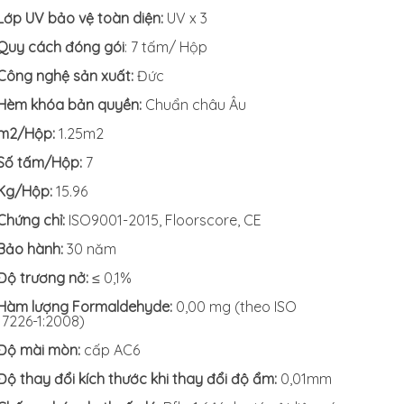
Lớp UV bảo vệ toàn diện:
UV x 3
Quy cách đóng gói
: 7 tấm/ Hộp
Công nghệ sản xuất:
Đức
Hèm khóa bản quyền:
Chuẩn châu Âu
m2/Hộp:
1.25m2
Số tấm/Hộp:
7
Kg/Hộp:
15.96
Chứng chỉ:
ISO9001-2015, Floorscore, CE
Bảo hành:
30 năm
Độ trương nở:
≤ 0,1%
Hàm lượng Formaldehyde:
0,00 mg (theo ISO
17226-1:2008)
Độ mài mòn:
cấp AC6
Độ thay đổi kích thước khi thay đổi độ ẩm:
0,01mm