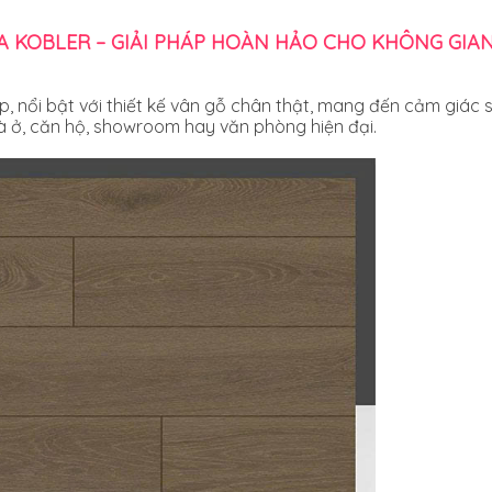
 KOBLER – GIẢI PHÁP HOÀN HẢO CHO KHÔNG GIAN
ấp, nổi bật với thiết kế vân gỗ chân thật, mang đến cảm giác
hà ở, căn hộ, showroom hay văn phòng hiện đại.