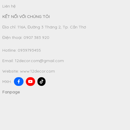
Liên hệ
KẾT NỐI VỚI CHÚNG TÔI
Địa chỉ: 116A, Đường 3 Tháng 2, Tp. Cần Thơ
Điện thoại: 0907 383 920
Hotline:
0939793455
Email:
12decor.com@gmail.com
Website:
www.12decor.com
MXH:
Fanpage