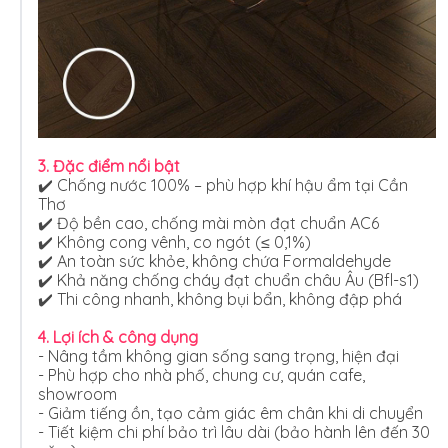
3. Đặc điểm nổi bật
✔️ Chống nước 100% – phù hợp khí hậu ẩm tại Cần
Thơ
✔️ Độ bền cao, chống mài mòn đạt chuẩn AC6
✔️ Không cong vênh, co ngót (≤ 0,1%)
✔️ An toàn sức khỏe, không chứa Formaldehyde
✔️ Khả năng chống cháy đạt chuẩn châu Âu (Bfl-s1)
✔️ Thi công nhanh, không bụi bẩn, không đập phá
4. Lợi ích & công dụng
- Nâng tầm không gian sống sang trọng, hiện đại
- Phù hợp cho nhà phố, chung cư, quán cafe,
showroom
- Giảm tiếng ồn, tạo cảm giác êm chân khi di chuyển
- Tiết kiệm chi phí bảo trì lâu dài (bảo hành lên đến 30