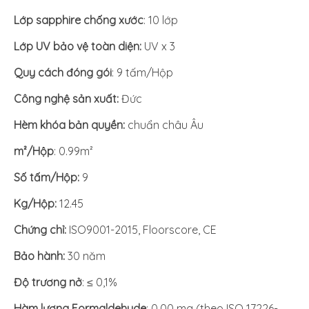
Lớp sapphire chống xước
: 10 lớp
Lớp UV bảo vệ toàn diện:
UV x 3
Quy cách đóng gói
: 9 tấm/Hộp
Công nghệ sản xuất:
Đức
Hèm khóa bản quyền:
chuẩn châu Âu
m²/Hộp
: 0.99m²
Số tấm/Hộp:
9
Kg/Hộp:
12.45
Chứng chỉ:
ISO9001-2015, Floorscore, CE
Bảo hành:
30 năm
Độ trương nở
: ≤ 0,1%
Hàm lượng Formaldehyde
: 0,00 mg (theo ISO 17226-