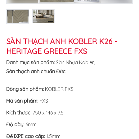
SÀN THẠCH ANH KOBLER K26 -
HERITAGE GREECE FXS
Danh mục sản phẩm:
Sàn Nhựa Kobler
,
Sàn thạch anh chuẩn Đức
Dòng sản phẩm:
KOBLER FXS
Mã sản phẩm:
FXS
Kích thước:
750 x 146 x 7.5
Độ dày:
6mm
Đế IXPE cao cấp:
1.5mm