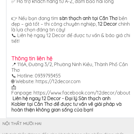
✅ Hỗ trợ khách hàng từ A-Z, đảm bảo hài lòng
👉 Nếu bạn đang tìm
sàn thạch anh tại Cần Thơ
bền
đẹp – giá tốt – thi công chuyên nghiệp,
12 Decor
chính
là lựa chọn đáng tin cậy!
📞 Liên hệ ngay 12 Decor để được tư vấn & báo giá chi
tiết!
Thông tin liên hệ
📍 116A, Đường 3/2, Phường Ninh Kiều, Thành Phố Cần
Thơ
📞 Hotline: 0939793455
🌐 Website:
https://12decor.com
📩
Fanpage: https://www.facebook.com/12decor/about
Liên hệ ngay 12 Decor - Đại lý Sàn
thạch anh
Kobler
tại Cần Thơ để được tư vấn về giải pháp và
hoàn thiện không gian sống của bạn!
NỘI THẤT MƯỜI HAI