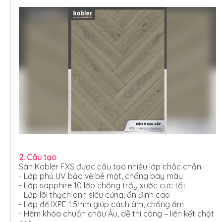
2. Cấu tạo
Sàn Kobler FXS được cấu tạo nhiều lớp chắc chắn:
- Lớp phủ UV bảo vệ bề mặt, chống bay màu
- Lớp sapphire 10 lớp chống trầy xước cực tốt
- Lớp lõi thạch anh siêu cứng, ổn định cao
- Lớp đế IXPE 1.5mm giúp cách âm, chống ẩm
- Hèm khóa chuẩn châu Âu, dễ thi công – liên kết chặt