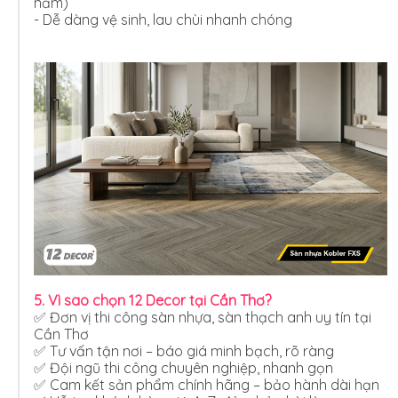
năm)
- Dễ dàng vệ sinh, lau chùi nhanh chóng
5. Vì sao chọn 12 Decor tại Cần Thơ?
✅ Đơn vị thi công sàn nhựa, sàn thạch anh uy tín tại
Cần Thơ
✅ Tư vấn tận nơi – báo giá minh bạch, rõ ràng
✅ Đội ngũ thi công chuyên nghiệp, nhanh gọn
✅ Cam kết sản phẩm chính hãng – bảo hành dài hạn