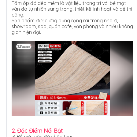
Tấm ốp đá dẻo mềm là vật liệu trang trí với bề mặt
vân đá tự nhiên sang trọng, thiết kế linh hoạt và dễ thi
công.
Sản phẩm được ứng dụng rộng rãi trong nhà ở,
showroom, spa, quán cafe, văn phòng và nhiều không
gian hiện đại.
2. Đặc Điểm Nổi Bật
✔ Bề mặt vân đá chân thực