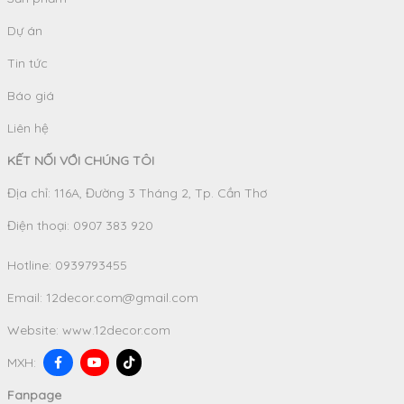
Dự án
Tin tức
Báo giá
Liên hệ
KẾT NỐI VỚI CHÚNG TÔI
Địa chỉ: 116A, Đường 3 Tháng 2, Tp. Cần Thơ
Điện thoại: 0907 383 920
Hotline:
0939793455
Email:
12decor.com@gmail.com
Website:
www.12decor.com
MXH:
Fanpage