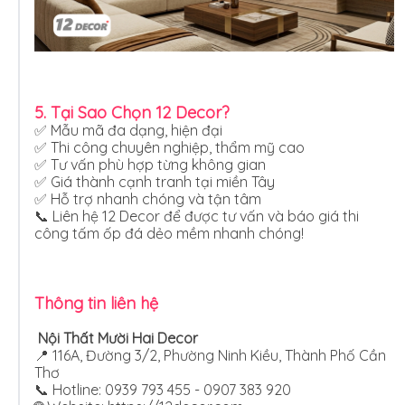
5. Tại Sao Chọn 12 Decor?
✅ Mẫu mã đa dạng, hiện đại
✅ Thi công chuyên nghiệp, thẩm mỹ cao
✅ Tư vấn phù hợp từng không gian
✅ Giá thành cạnh tranh tại miền Tây
✅ Hỗ trợ nhanh chóng và tận tâm
📞 Liên hệ 12 Decor để được tư vấn và báo giá thi
công tấm ốp đá dẻo mềm nhanh chóng!
Thông tin liên hệ
Nội Thất Mười Hai Decor
📍 116A, Đường 3/2, Phường Ninh Kiều, Thành Phố Cần
Thơ
📞 Hotline: 0939 793 455 - 0907 383 920