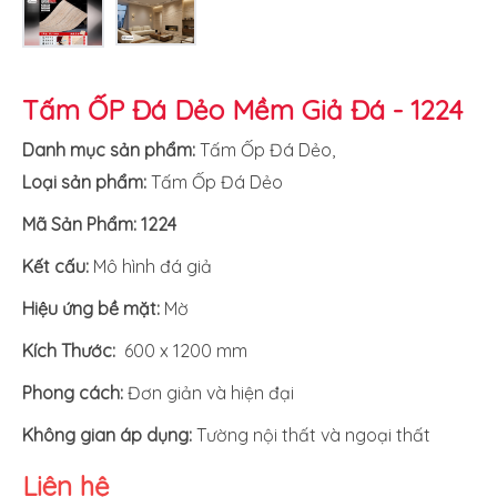
Tấm ỐP Đá Dẻo Mềm Giả Đá - 1224
Danh mục sản phẩm:
Tấm Ốp Đá Dẻo
,
Loại sản phẩm:
Tấm Ốp Đá Dẻo
Mã Sản Phẩm: 1224
Kết cấu:
Mô hình đá giả
Hiệu ứng bề mặt:
Mờ
Kích Thước:
600 x 1200 mm
Phong cách:
Đơn giản và hiện đại
Không gian áp dụng:
Tường nội thất và ngoại thất
Liên hệ