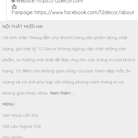
🌐 Website:
https://12decor.com
📩
Fanpage:
https://www.facebook.com/12decor/about
NỘI THẤT MƯỜI HAI
Với tinh thần "Mang đến cho khách hàng sản phẩm đúng chất
lượng, giá hợp lý" 12 Decor không ngừng cập nhật những sản
phẩm, xu hướng mới nhất để đáp ứng nhu cầu trang trí của khách
hàng. Tô điểm cho không gian sống của bạn thêm đẹp mắt, ấn
tượng và cá tính phù hợp với những phong cách trang trí và
không gian khác nhau.
Xem thêm ...
MENU
Sàn nhựa cần thơ
Vật Liệu Ngoài Trời
Sản phẩm