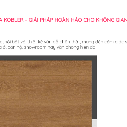
 KOBLER – GIẢI PHÁP HOÀN HẢO CHO KHÔNG GIAN
ấp, nổi bật với thiết kế vân gỗ chân thật, mang đến cảm giác
hà ở, căn hộ, showroom hay văn phòng hiện đại.