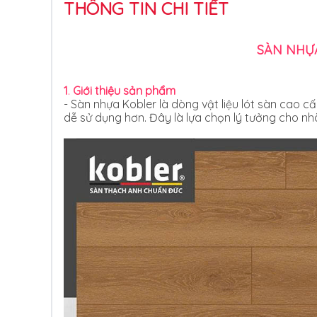
THÔNG TIN CHI TIẾT
SÀN NHỰA
1
.
Giới thiệu sản phẩm
- Sàn nhựa Kobler là dòng vật liệu lót sàn cao c
dễ sử dụng hơn. Đây là lựa chọn lý tưởng cho n