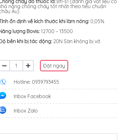
Chống cháy do thuốc lá:
Bfl-s1 (đánh giá vật liệu có
khả năng chống cháy tốt nhất theo tiểu chuẩn
châu Âu)
Tính ổn định về kích thước khi làm nóng:
0,05%
Năng lượng Bovis:
12700 – 13500
Độ bền khi bị tác động:
20N Sàn không bị vỡ
Đặt ngay
Hotline: 0939793455
Inbox Facebook
Inbox Zalo