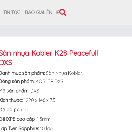
TIN TỨC
BÁO GIÁ
LIÊN HỆ
Sàn nhựa Kobler K28 Peacefull
DXS
Danh mục sản phẩm:
Sàn Nhựa Kobler
,
Dòng sản phẩm:
KOBLER DXS
Mã sản phẩm:
DXS
Kích thước:
1220 x 146 x 7.5
Độ dày:
6mm
Đế IXPE cao cấp
: 1.5mm
Lớp Twin Sapphire:
10 lớp