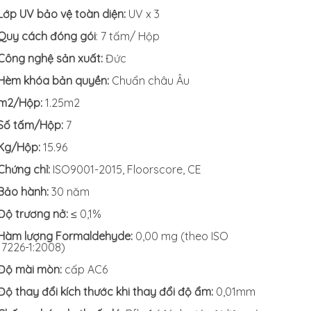
Lớp UV bảo vệ toàn diện:
UV x 3
Quy cách đóng gói
: 7 tấm/ Hộp
Công nghệ sản xuất:
Đức
Hèm khóa bản quyền:
Chuẩn châu Âu
m2/Hộp:
1.25m2
Số tấm/Hộp:
7
Kg/Hộp:
15.96
Chứng chỉ:
ISO9001-2015, Floorscore, CE
Bảo hành:
30 năm
Độ trương nở:
≤ 0,1%
Hàm lượng Formaldehyde:
0,00 mg (theo ISO
17226-1:2008)
Độ mài mòn:
cấp AC6
Độ thay đổi kích thước khi thay đổi độ ẩm:
0,01mm